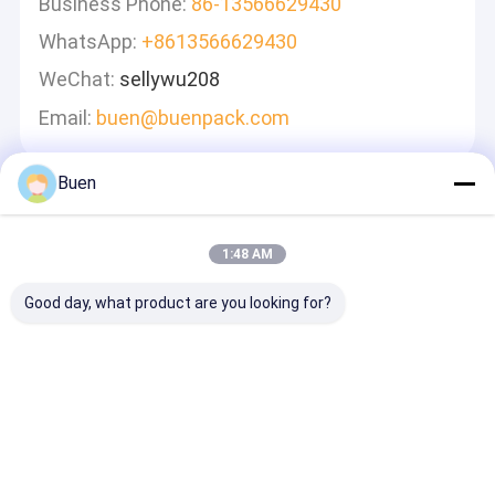
Business Phone:
86-13566629430
WhatsApp:
+8613566629430
WeChat:
sellywu208
Email:
buen@buenpack.com
Buen
Laat Een Bericht Achter
We Zullen Snel Antwoorden
1:48 AM
Good day, what product are you looking for?
Doorgaan