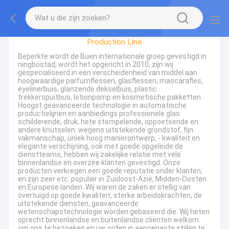
Factory Tour
Production Line
Beperkte wordt de Buen internationale groep gevestigd in
ningbostad, wordt het opgericht in 2010, zijn wij
gespecialiseerd in een verscheidenheid van middel aan
hoogwaardige parfumflessen, glasflessen, mascarafles,
eyelinerbuis, glanzende dekselbuis, plastic
trekkerspuitbus, lotionpomp en kosmetische pakketten.
Hoogst geavanceerde technologie in automatische
productielijnen en aanbiedings professionele glas
schilderende, druk, hete stempelende, oppoetsende en
andere knutselen. wegens uitstekende grondstof, fijn
vakmanschap, uniek hoog manierontwerp, - kwaliteit en
elegante verschijning, ook met goede opgeleide de
dienstteams, hebben wij zakelijke relatie met vele
binnenlandse en overzee klanten gevestigd. Onze
producten verkregen een goede reputatie onder klanten,
en zijn zeer etc. populair in Zuidoost-Azië, Midden-Oosten
en Europese landen. Wij waren de zaken er stellig van
overtuigd op goede kwaliteit, sterke arbeidskrachten, de
uitstekende diensten, geavanceerde
wetenschapstechnologie worden gebaseerd die. Wij heten
oprecht binnenlandse en buitenlandse cliënten welkom
om ons te bezoeken en uw orden in aangepaste stijlen te