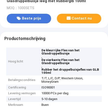
Glasdruppelbuisje leeg met Rubberglb 100ml
MOQ：1000SETS
Beste prijs
Contact nu
Productomschrijving
De kleurrijke Fles van het
Glasdruppelbuisje
,
De vierkante Fles van het
Hoog licht
Glasdruppelbuisje
,
Rubber het druppelbuisjefles van GLB
100ml
T/T, L/C, D/P, Western Union,
Betalingscondities
MoneyGram
Certificering
ISO90001
Levering vermogen
10000 PCs per dag
Levertijd
5-10 dagen
Merknaam
Buen