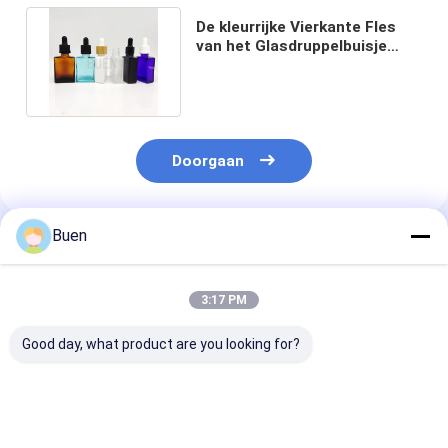
De kleurrijke Vierkante Fles
van het Glasdruppelbuisje
leeg met Rubberglb 100ml
Doorgaan
Buen
Geadviseerde Producten
3:17 PM
Good day, what product are you looking for?
Amber Glass Dropper
Screw Cap Perfume
Amber Glass D