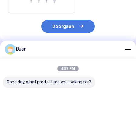
Doorgaan
Buen
Geadviseerde Producten
4:57 PM
Good day, what product are you looking for?
Goud Aluminium
Roompomp Matt
24/410 Plastic
Plastic Lotion Pomp
Gold Lotion Pump
linker-rechts
Behandeling Crème
Bottle, het Gouden
vloeibare lot
Pomp foundation
Hoofd van de
voor flessen
pomp
Zeeppomp voor
Beste prijs
Beste prijs
Beste pri
Nevelfles