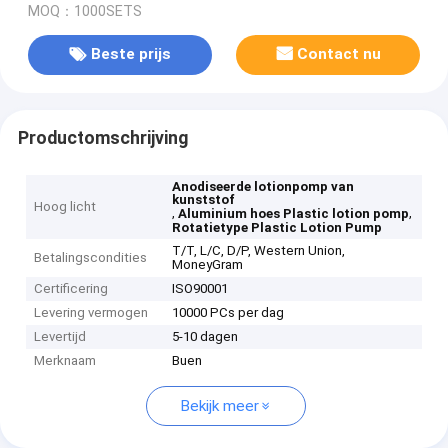
MOQ：1000SETS
Beste prijs
Contact nu
Productomschrijving
Anodiseerde lotionpomp van
kunststof
Hoog licht
,
,
Aluminium hoes Plastic lotion pomp
Rotatietype Plastic Lotion Pump
T/T, L/C, D/P, Western Union,
Betalingscondities
MoneyGram
Certificering
ISO90001
Levering vermogen
10000 PCs per dag
Levertijd
5-10 dagen
Merknaam
Buen
Bekijk meer