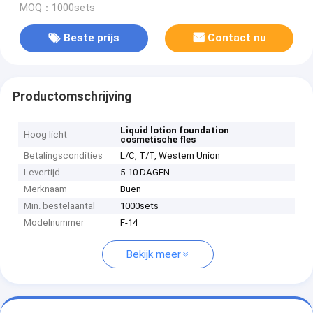
MOQ：1000sets
Beste prijs
Contact nu
Productomschrijving
Liquid lotion foundation
Hoog licht
cosmetische fles
Betalingscondities
L/C, T/T, Western Union
Levertijd
5-10 DAGEN
Merknaam
Buen
Min. bestelaantal
1000sets
Modelnummer
F-14
Bekijk meer