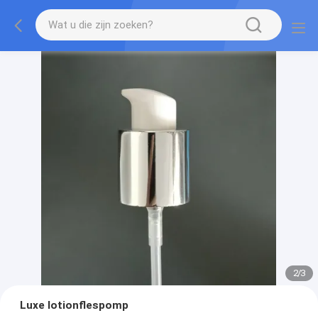
2
/
3
Luxe lotionflespomp