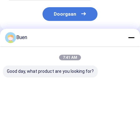
Doorgaan
Buen
Geadviseerde Producten
7:41 AM
Good day, what product are you looking for?
Plastic Vlotte Gehele
24/410 Lotion Pump
18/410 20/410
GLB-de
Cosmetische
24/410 AS Full
Behandelingspomp
Hervulbare Goud Wit
Gold Zwart-wi
van de Roompomp
Aluminium Plastic
Verzorgingsp
Smooth Cream Pump
voor cosmetic
Beste prijs
Beste prijs
Beste pri
Behandelingspomp
Met Deksel