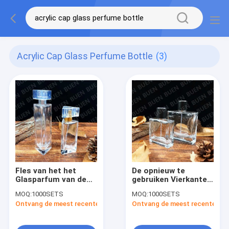
Acrylic Cap Glass Perfume Bottle
(3)
Fles van het het
De opnieuw te
Glasparfum van de
gebruiken Vierkante
Eco de
Fles van het
MOQ:
1000SETS
MOQ:
1000SETS
Vriendschappelijke
Glasparfum, Fles van
Ontvang de meest recente Prijs
Ontvang de meest recente Prij
Driehoek Kleine met
het Luxe de
Acrylglb 1oz
Transparante
Parfum