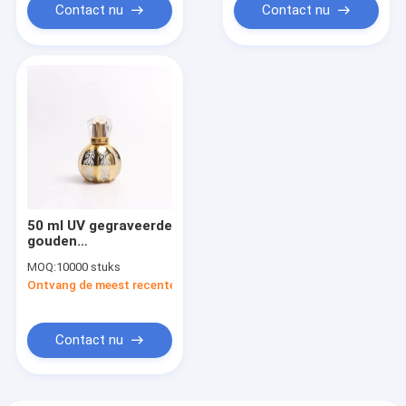
Contact nu
Contact nu
50 ml UV gegraveerde
gouden
pompoenvormige
MOQ:
10000 stuks
parfumglasfles met
Ontvang de meest recente Prijs
UV acryl deksel
Contact nu