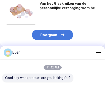
Van het Glaskruiken van de
persoonlijke verzorgingroom het
Lekbewijs, Berijpte Lege
Kosmetische Container
Doorgaan
Buen
Geadviseerde Producten
11:52 PM
Good day, what product are you looking for?
Eco-vriendelijke
Glas op maat
5 ml glazen