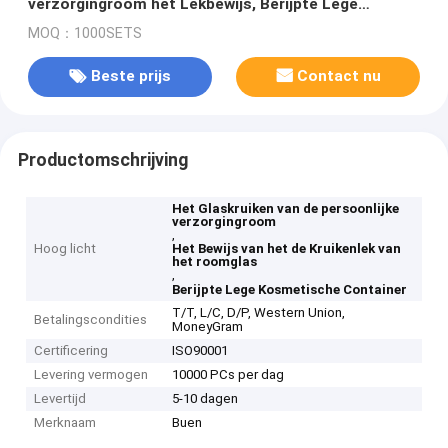
verzorgingroom het Lekbewijs, Berijpte Lege
Kosmetische Container
MOQ：1000SETS
Beste prijs
Contact nu
Productomschrijving
Het Glaskruiken van de persoonlijke
verzorgingroom
,
Hoog licht
Het Bewijs van het de Kruikenlek van
het roomglas
,
Berijpte Lege Kosmetische Container
T/T, L/C, D/P, Western Union,
Betalingscondities
MoneyGram
Certificering
ISO90001
Levering vermogen
10000 PCs per dag
Levertijd
5-10 dagen
Merknaam
Buen