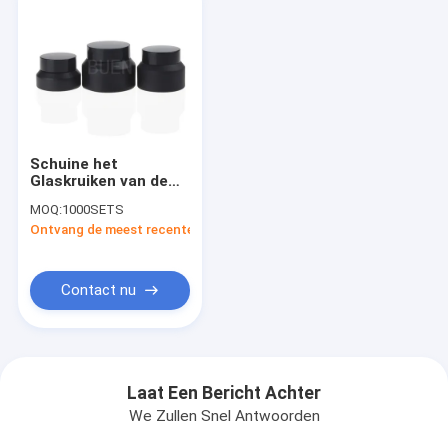
Schuine het
Glaskruiken van de
Schouderroom voor
MOQ:
1000SETS
Schoonheidsmiddel
Ontvang de meest recente Prijs
die 1oz verpakken
Contact nu
Laat Een Bericht Achter
We Zullen Snel Antwoorden