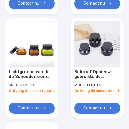
Contact nu
Contact nu
Lichtgroene van de
Schroef Opnieuw
de Schouderroom
gebruikte de
van Glas
Kleurengradiënt van
MOQ:
1000SETS
MOQ:
1000SETS
Kosmetische Kruiken
Glas Kosmetische
Ontvang de meest recente Prijs
Ontvang de meest recente Prij
Schuine het
Kruiken voor Room
Glaskruiken 200g
Verpakking
Contact nu
Contact nu