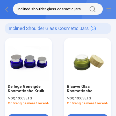
Inclined Shoulder Glass Cosmetic Jars
(5)
De lege Geneigde
Blauwe Glas
Kosmetische Kruiken
Kosmetische
van het
Kruiken voor Vochtinbre
MOQ:
1000SETS
MOQ:
1000SETS
Schouderglas met
crème Geneigde
Ontvang de meest recente Prijs
Ontvang de meest recente Prij
Strookschroefdeksel
Schouder met
Bamboedeksel 5g