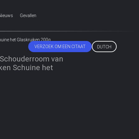
Nieuws
Gevallen
uine het Glaskruiken 200g
VERZOEK OM EEN CITAAT
DUTCH
e Schouderroom van
ken Schuine het