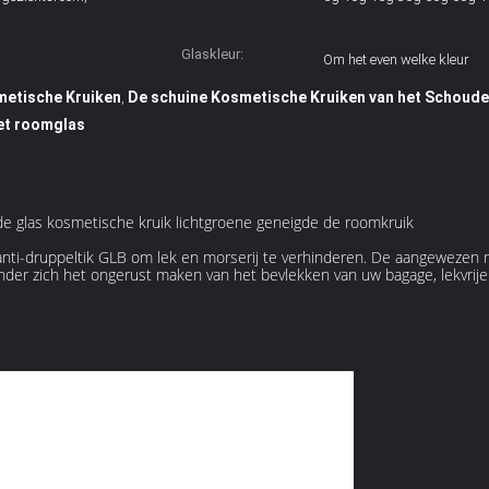
Glaskleur:
Om het even welke kleur
metische Kruiken
De schuine Kosmetische Kruiken van het Schoude
,
het roomglas
e glas kosmetische kruik lichtgroene geneigde de roomkruik
i-druppeltik GLB om lek en morserij te verhinderen. De aangewezen mi
nder zich het ongerust maken van het bevlekken van uw bagage, lekvrije 