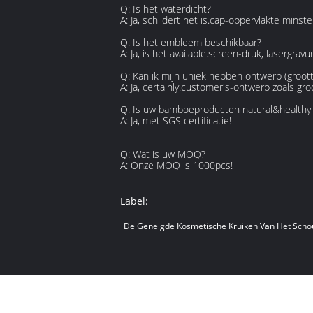
Q: Is het waterdicht?
A: Ja, schildert het is.cap-oppervlakte minst
Q: Is het embleem beschikbaar?
A: Ja, is het available.screen-druk, lasergr
Q: Kan ik mijn uniek hebben ontwerp (groott
A: Ja, certainly.customer's-ontwerp zoals gr
Q: Is uw bamboeproducten natural&health
A: Ja, met SGS certificatie!
Q: Wat is uw MOQ?
A: Onze MOQ is 1000pcs!
Label:
De Geneigde Kosmetische Kruiken Van Het Scho