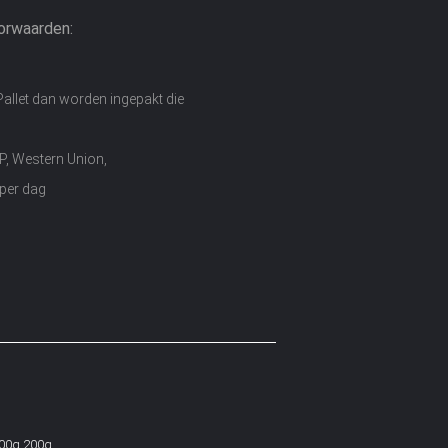
orwaarden:
Pallet dan worden ingepakt die
/P, Western Union,
per dag
100g 200g