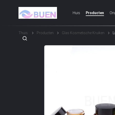
Huis
Producten
On
Thuis
Producten
Glas Kosmetische Kruiken
L