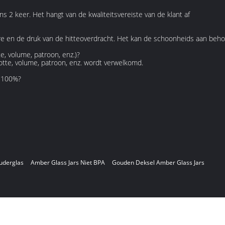
ens 2 keer. Het hangt van de kwaliteitsvereiste van de klant af
avure en de druk van de hitteoverdracht. Het kan de schoonheids aan beh
e, volume, patroon, enz.)?
ootte, volume, patroon, enz. wordt verwelkomd.
y 100%?
uderglas
Amber Glass Jars Niet BPA
Gouden Deksel Amber Glass Jars