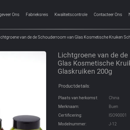
geveer Ons
Fabrieksreis
Kwaliteitscontrole
Contacteer Ons
ichtgroene van de de Schouderroom van Glas Kosmetische Kruiken Sch
Lichtgroene van de d
Glas Kosmetische Krui
Glaskruiken 200g
Productdetails:
Plaats van herkomst:
China
Merknaam:
Buen
Certificering:
ISO90001
Modelnummer:
J-12