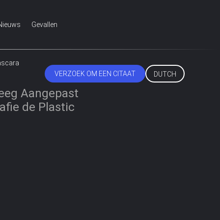
Nieuws
Gevallen
ascara
VERZOEK OM EEN CITAAT
DUTCH
Leeg Aangepast
afie de Plastic