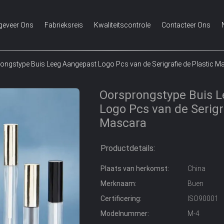
geveer Ons
Fabrieksreis
Kwaliteitscontrole
Contacteer Ons
ongstype Buis Leeg Aangepast Logo Pcs van de Serigrafie de Plastic M
Oorsprongstype Buis 
Logo Pcs van de Serigr
Mascara
Productdetails:
Plaats van herkomst:
China
Merknaam:
Buen
Certificering:
ISO90001
Modelnummer:
M-4