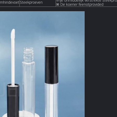
Vrije onmiddellijk verstrekte steekpr
Damhindevoet
Steekproeven
※ De koerier feenotprovided