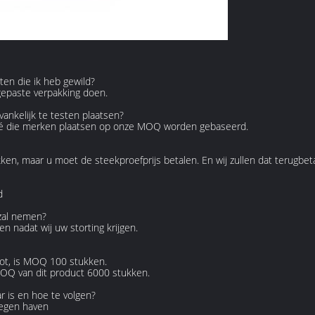
ten die ik heb gewild?
ngepaste verpakking doen.
ankelijk te testen plaatsen?
rivé die merken plaatsen op onze MOQ worden gebaseerd.
ken, maar u moet de steekproefprijs betalen. En wij zullen dat terugbet
d
 zal nemen?
n nadat wij uw storting krijgen.
tot, is MOQ 100 stukken.
MOQ van dit product 6000 stukken.
 is en hoe te volgen?
legen haven