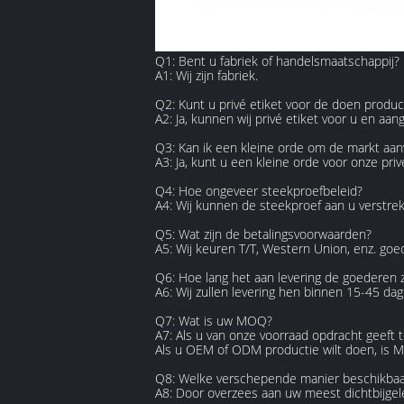
Q1: Bent u fabriek of handelsmaatschappij?
A1: Wij zijn fabriek.
Q2: Kunt u privé etiket voor de doen produc
A2: Ja, kunnen wij privé etiket voor u en aa
Q3: Kan ik een kleine orde om de markt aanv
A3: Ja, kunt u een kleine orde voor onze p
Q4: Hoe ongeveer steekproefbeleid?
A4: Wij kunnen de steekproef aan u verstrek
Q5: Wat zijn de betalingsvoorwaarden?
A5: Wij keuren T/T, Western Union, enz. goe
Q6: Hoe lang het aan levering de goederen
A6: Wij zullen levering hen binnen 15-45 dage
Q7: Wat is uw MOQ?
A7: Als u van onze voorraad opdracht geeft 
Als u OEM of ODM productie wilt doen, is 
Q8: Welke verschepende manier beschikbaar
A8: Door overzees aan uw meest dichtbijge