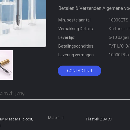
Betalen & Verzenden Algemene vo
Min. bestelaantal:
1000SETS
Verpakking Details:
Kartons in 
Levertijd:
5-10 dagen
Betalingscondities:
T/T, L/C, D
Levering vermogen:
10000 PCs 
CONTACT NU
omschrijving
Materiaal:
uw, Mascara, bloost,
Plastiek ZOALS
l