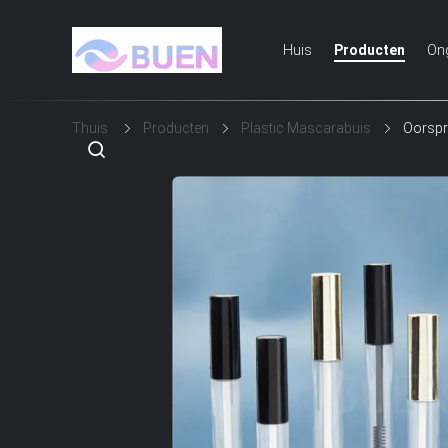
Huis
Producten
On
Thuis
Producten
Plastic Mascarabuis
Oorspr