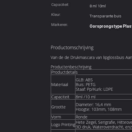
Capaciteit:
8 ml 10ml
Kleur:
Transparante buis
Markeren:
Oorsprongstype Plas
Productomschrijving
Van de de Drukmascara van lipglossbuis Aan
Productenbeschrijving
Productdetails
GLB: ABS
Materiaal
Buis: PETG
Staaf: Pp/Kurk: LDPE
Capaciteit
8ml /10 ml
Diameter: 16,4 mm
Grootte
Hoogte: 103mm, 108mm
Vorm
Ronde
Hete Zegel, Serigrafie, Hitteov
Logo Printing
3D druk, Wateroverdracht, enz