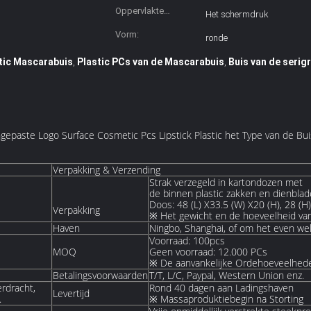
Oppervlakte
Het schermdruk
Behandeling:
Vorm:
ronde
tic Mascarabuis
Plastic PCs van de Mascarabuis
Buis van de serig
,
,
gepaste Logo Surface Cosmetic Pcs Lipstick Plastic het Type van de B
Verpakking & Verzending
Strak verzegeld in kartondozen met
de binnen plastic zakken en dienblad
Doos: 48 (L) X33.5 (W) X20 (H), 28 (H)
Verpakking
※ Het gewicht en de hoeveelheid vari
Haven
Ningbo, Shanghai, of om het even we
Voorraad: 100pcs
MOQ
Geen voorraad: 12.000 PCs
※ De aanvankelijke Ordehoeveelhed
Betalingsvoorwaarden
T/T, L/C, Paypal, Western Union enz.
erdracht,
Rond 40 dagen aan Ladingshaven
Levertijd
.
※ Massaproduktiebegin na Storting