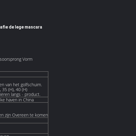
rafie de lege mascara
uisoorsprong Vorm
en van het golfschuim.
, 35 (H), 40 (H)
ëren langs - product.
lke haven in China
en zijn Overeen te komen