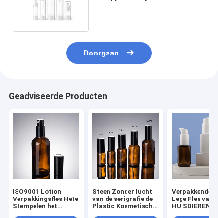
Vriendschappelijke Eco
Doorgaan
Geadviseerde Producten
ISO9001 Lotion
Steen Zonder lucht
Verpakkende d
Verpakkingsfles Hete
van de serigrafie de
Lege Fles van 
Stempelen het
Plastic Kosmetische
HUISDIEREN Pl
zonder
Fles/Glanzende/Berijpte
Lotion voor