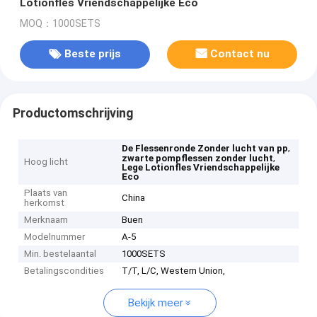
Lotionfles Vriendschappelijke Eco
MOQ：1000SETS
Beste prijs
Contact nu
Productomschrijving
,
De Flessenronde Zonder lucht van pp
,
zwarte pompflessen zonder lucht
Hoog licht
Lege Lotionfles Vriendschappelijke
Eco
Plaats van
China
herkomst
Merknaam
Buen
Modelnummer
A-5
Min. bestelaantal
1000SETS
Betalingscondities
T/T, L/C, Western Union,
Bekijk meer