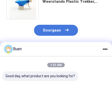
Weerstands Plastic Trekker,
Sterke Plastic de Pijptrekker van
de Waternevel
Doorgaan
Buen
Geadviseerde Producten
1:21 AM
Good day, what product are you looking for?
PP-plastic mini-
Een Spuitbus 28
Plastic de
trigger sproeier
Aangepaste 400 van
Trekkerspuitb
de Type Plastic
Mini Water Mi