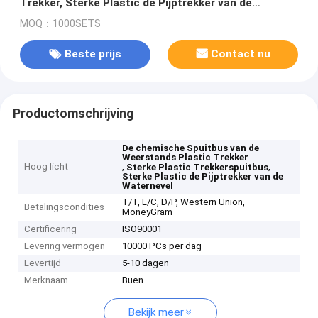
Trekker, Sterke Plastic de Pijptrekker van de
Waternevel
MOQ：1000SETS
Beste prijs
Contact nu
Productomschrijving
De chemische Spuitbus van de
Weerstands Plastic Trekker
Hoog licht
,
,
Sterke Plastic Trekkerspuitbus
Sterke Plastic de Pijptrekker van de
Waternevel
T/T, L/C, D/P, Western Union,
Betalingscondities
MoneyGram
Certificering
ISO90001
Levering vermogen
10000 PCs per dag
Levertijd
5-10 dagen
Merknaam
Buen
Bekijk meer