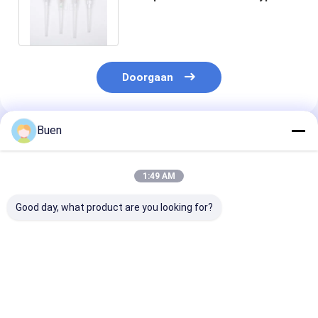
Plastic Lotion Omwenteling
4CC 24 410
Doorgaan
Buen
Geadviseerde Producten
1:49 AM
Good day, what product are you looking for?
Anodiseerde
Goud Aluminium
Roompomp Ma
lotionpomp van
Plastic Lotion Pomp
Gold Lotion P
kunststof
Behandeling Crème
Bottle, het Go
Pomp foundation
Hoofd van de