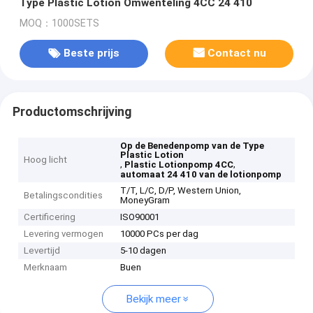
Type Plastic Lotion Omwenteling 4CC 24 410
MOQ：1000SETS
Beste prijs
Contact nu
Productomschrijving
Op de Benedenpomp van de Type
Plastic Lotion
Hoog licht
,
,
Plastic Lotionpomp 4CC
automaat 24 410 van de lotionpomp
T/T, L/C, D/P, Western Union,
Betalingscondities
MoneyGram
Certificering
ISO90001
Levering vermogen
10000 PCs per dag
Levertijd
5-10 dagen
Merknaam
Buen
Bekijk meer