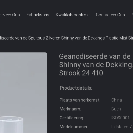
geveer Ons
Fabrieksreis
Kwaliteitscontrole
Contacteer Ons
seerde van de Spuitbus Zilveren Shinny van de Dekkings Plastic Mist S
Geanodiseerde van de 
Shinny van de Dekkings
Strook 24 410
Productdetails:
Plaats van herkomst:
China
Merknaam:
Buen
Certificering:
ISO90001
Modelnummer:
Lidstaten-7