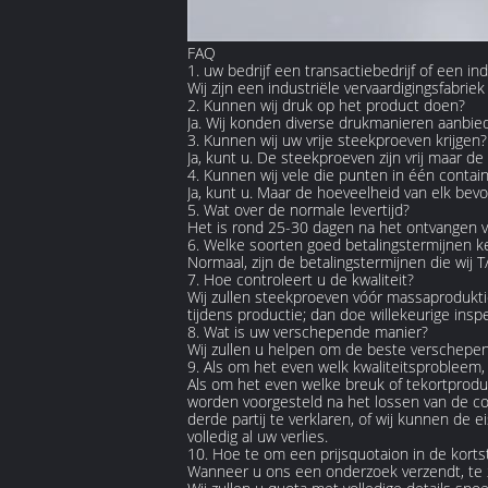
FAQ
1. uw bedrijf een transactiebedrijf of een ind
Wij zijn een industriële vervaardigingsfabrie
2. Kunnen wij druk op het product doen?
Ja. Wij konden diverse drukmanieren aanbie
3. Kunnen wij uw vrije steekproeven krijgen?
Ja, kunt u. De steekproeven zijn vrij maar de
4. Kunnen wij vele die punten in één conta
Ja, kunt u. Maar de hoeveelheid van elk b
5. Wat over de normale levertijd?
Het is rond 25-30 dagen na het ontvangen v
6. Welke soorten goed betalingstermijnen k
Normaal, zijn de betalingstermijnen die wij
7. Hoe controleert u de kwaliteit?
Wij zullen steekproeven vóór massaprodukt
tijdens productie; dan doe willekeurige ins
8. Wat is uw verschepende manier?
Wij zullen u helpen om de beste verschepend
9. Als om het even welk kwaliteitsprobleem,
Als om het even welke breuk of tekortprod
worden voorgesteld na het lossen van de co
derde partij te verklaren, of wij kunnen de
volledig al uw verlies.
10. Hoe te om een prijsquotaion in de korts
Wanneer u ons een onderzoek verzendt, te zor