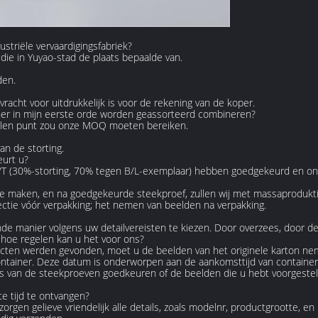
ustriële vervaardigingsfabriek?
k die in Yuyao-stad de plaats bepaalde van.
den.
 vracht voor uitdrukkelijk is voor de rekening van de koper.
iner in mijn eerste orde worden geassorteerd combineren?
evolen punt zou onze MOQ moeten bereiken.
an de storting.
eurt u?
 T/T (30%-storting, 70% tegen B/L-exemplaar) hebben goedgekeurd en onhe
ie maken, en na goedgekeurde steekproef, zullen wij met massaprodukt
pectie vóór verpakking; het nemen van beelden na verpakking.
e manier volgens uw detailvereisten te kiezen. Door overzees, door de lu
 hoe regelen kan u het voor ons?
ucten werden gevonden, moet u de beelden van het originele karton n
ntainer. Deze datum is onderworpen aan de aankomsttijd van container.
 eis van de steekproeven goedkeuren of de beelden die u hebt voorgestel
te tijd te ontvangen?
gen gelieve vriendelijk alle details, zoals modelnr, productgrootte, en 