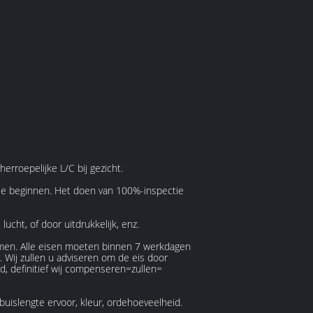
rroepelijke L/C bij gezicht.
ie beginnen. Het doen van 100%-inspectie
cht, of door uitdrukkelijk, enz.
emen. Alle eisen moeten binnen 7 werkdagen
 Wij zullen u adviseren om de eis door
d, definitief wij compenseren=zullen=
buislengte ervoor, kleur, ordehoeveelheid.