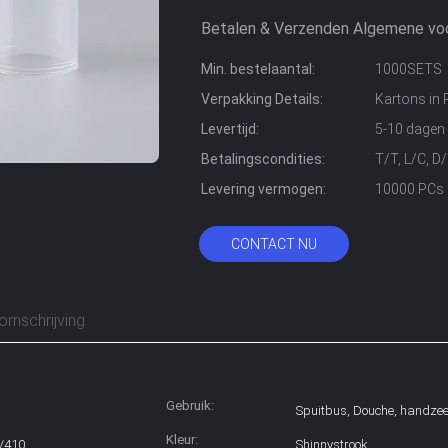
Betalen & Verzenden Algemene vo
Min. bestelaantal:
1000SETS
Verpakking Details:
Kartons in 
Levertijd:
5-10 dagen
Betalingscondities:
T/T, L/C, 
Levering vermogen:
10000 PCs 
CONTACT NU
omschrijving
Gebruik:
Spuitbus, Douche, handze
Kleur:
/410
Shinnystrook