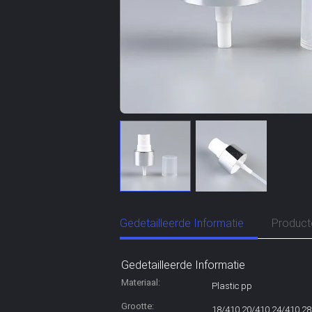
Gedetailleerde Informatie
Product
Gedetailleerde Informatie
Materiaal:
Plastic pp
Grootte:
18/410 20/410 24/410 28