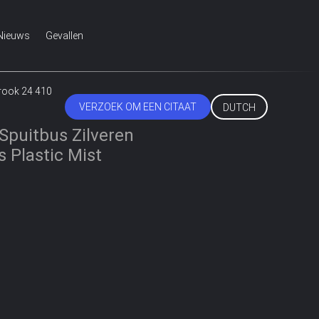
Nieuws
Gevallen
trook 24 410
VERZOEK OM EEN CITAAT
DUTCH
Spuitbus Zilveren
 Plastic Mist