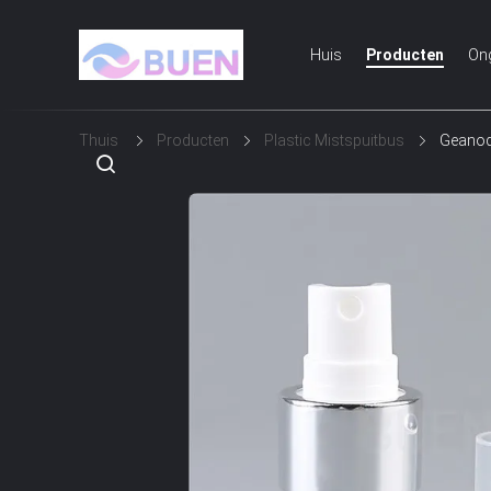
Huis
Producten
On
Thuis
Producten
Plastic Mistspuitbus
Geanodi