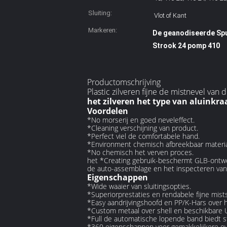
Sluiting:
Vlot of Kant
Markeren:
De geanodiseerde Spu
Strook 24 pomp 410
Productomschrijving
Plastic zilveren fijne de mistnevel va
het zilveren het type van aluinkr
Voordelen
*No morserij en goed neveleffect.
*Cleaning verschijning van product.
*Perfect viel de comfortabele hand.
*Environment chemisch afbreekbaar materia
*No chemisch het verven proces.
het *Creating gebruik-beschermt GLB-ontw
de auto-assemblage en het inspecteren van *
Eigenschappen
*Wide waaier van sluitingsopties.
*Superiorprestaties en rendabele fijne mist
*Easy aandrijvingshoofd en PP/K-Hars over 
*Custom metaal over shell en beschikbare 
*Full de automatische lopende band biedt sta
*360 eigenschappen voor gemakkelijkere ove