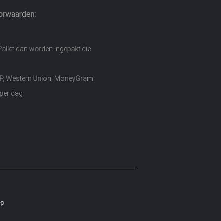
orwaarden:
Pallet dan worden ingepakt die
D/P, Western Union, MoneyGram
per dag
ep