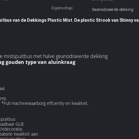
Eigenschap:
Geanodiseerde dekking
itbus van de Dekkings Plastic Mist
De plastic Strook van Shinny v
,
n de mistspuitbus met halve geanodiseerde dekking
aag gouden type van aluinkraag
al.
erp.
Full machinewaarborg effciently en kwaliteit.
spuitbus
haalbaar GLB.
UVdecoratie.
biele kwaliteit aan.
ral spuitbus.