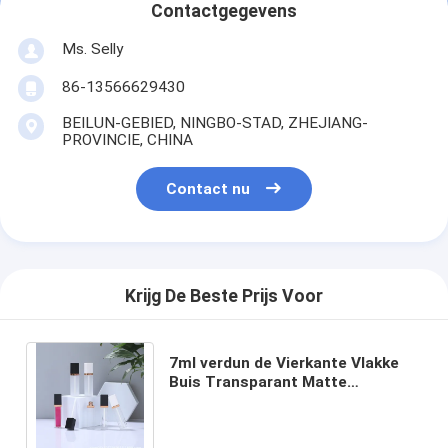
Contactgegevens
Ms. Selly
86-13566629430
BEILUN-GEBIED, NINGBO-STAD, ZHEJIANG-
PROVINCIE, CHINA
Contact nu
Krijg De Beste Prijs Voor
7ml verdun de Vierkante Vlakke
Buis Transparant Matte
Cosmetic Concealer Empty Tube
van de Lippenglans