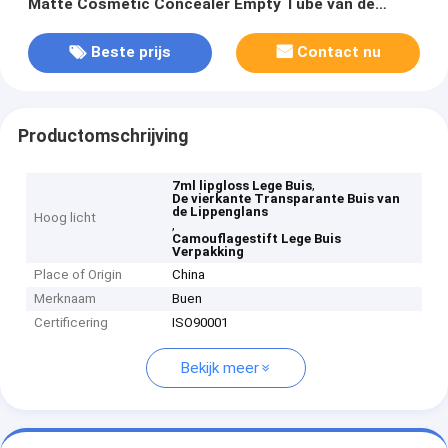
Matte Cosmetic Concealer Empty Tube van de
Lippenglans
Beste prijs
Contact nu
Productomschrijving
,
7ml lipgloss Lege Buis
De vierkante Transparante Buis van
de Lippenglans
Hoog licht
,
Camouflagestift Lege Buis
Verpakking
Place of Origin
China
Merknaam
Buen
Certificering
ISO90001
Bekijk meer