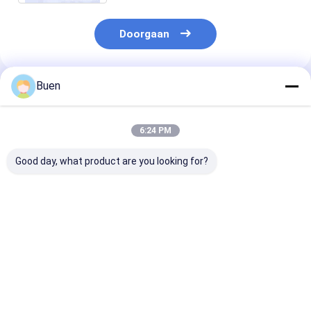
Doorgaan
Buen
Geadviseerde Producten
6:24 PM
Good day, what product are you looking for?
Van de de
Scherm die van de de
4.5ml het lege 
Lipglossbuis van de
Lipglossbuis van het
van het de
veganistwreedheid
cilindertoverstokje
Eyelineralumi
de Vrije Duidelijke
het Plastic Dikke
van Lipglossb
UVdeklaag Naadloze
8ml-ABS drukken
met Borstel
Beste prijs
Beste prijs
Beste pri
10ml