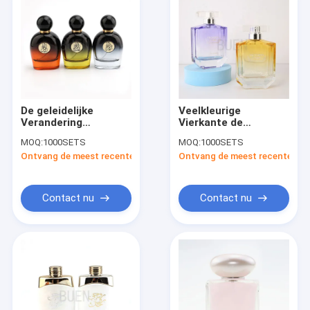
De geleidelijke
Veelkleurige
Verandering
Vierkante de
Gekleurde Fles van
Flessennevel
MOQ:
1000SETS
MOQ:
1000SETS
het Glasparfum met
Geleidelijke
Ontvang de meest recente Prijs
Ontvang de meest recente Prij
Mistspuitbus 50ml
Verandering
Gekleurde 100ml van
het Glasparfum
Contact nu
Contact nu
Huis
Producten
Ongeveer ons