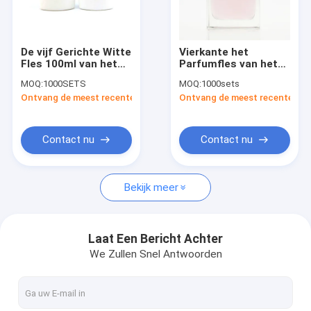
Fabrieksreis
Kwaliteitscontrole
De vijf Gerichte Witte
Vierkante het
Fles 100ml van het
Parfumfles van het
Contacteer ons
Glasparfum met
Nevel Transparante
MOQ:
1000SETS
MOQ:
1000sets
UVzilver Gewogen
Glas met Parel GLB
Ontvang de meest recente Prijs
Ontvang de meest recente Prij
Dekking
100ml
Nieuws
Gevallen
Contact nu
Contact nu
Verzoek om een Citaat
Bekijk meer
De Fles van het glasparfum
Laat Een Bericht Achter
We Zullen Snel Antwoorden
Glas Kosmetische Kruiken
De Fles van het glasdruppelbuisje