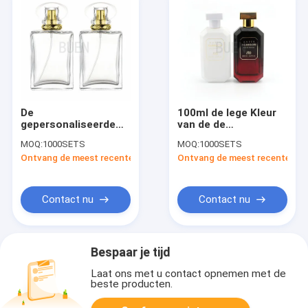
De
100ml de lege Kleur
gepersonaliseerde
van de de
Lucency-Fles
Gradiëntnevel van
MOQ:
1000SETS
MOQ:
1000SETS
Vierkante Climp
Parfumflessen Rode
Ontvang de meest recente Prijs
Ontvang de meest recente Prij
13mm van het
Zwarte met
Glas100ml Parfum
Golfplaathals
Contact nu
Contact nu
Bespaar je tijd
Laat ons met u contact opnemen met de
beste producten.