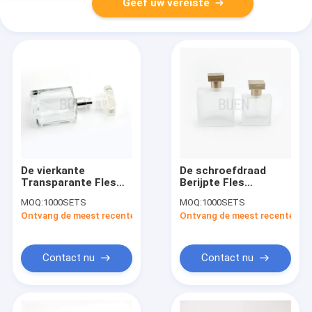
Geef uw vereiste
De vierkante
De schroefdraad
Transparante Fles
Berijpte Fles
van het Glasparfum,
Vierkante
MOQ:
1000SETS
MOQ:
1000SETS
Aangepaste
Veelkleurige 1oz van
Ontvang de meest recente Prijs
Ontvang de meest recente Prij
Lege 100ml-
het Parfumglas
Nevelflessen
Contact nu
Contact nu