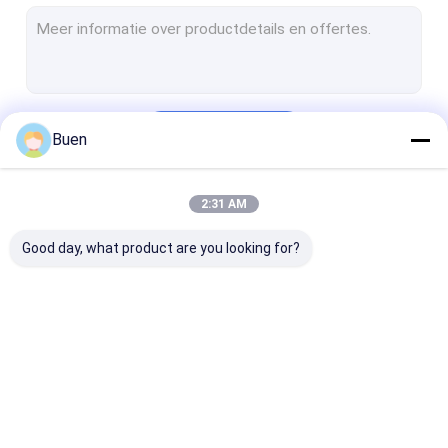
Glasbroodje op fles
De Verspreiderfles van het glasaroma
Plastic Kosmetische Buis
Doorgaan
Buen
Plastic Lipglossbuis
Plastic Mascarabuis
2:31 AM
Onze Categorieën
Kosmetische Fles zonder lucht
Good day, what product are you looking for?
Plastic Trekkerspuitbus
Plastic Behandelingspomp
plastic lotionpomp
De Fles van het
Glas Kosmetische
De Fles van he
Plastic mistspuitbus
glasparfum
Kruiken
glasdruppelbui