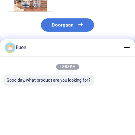
Doorgaan
Buen
Geadviseerde Producten
12:52 PM
Good day, what product are you looking for?
50ml 100ml Glazen
100 ml essentiële olie
Lege glazen
Parfumfles
glas parfumfles
parfumfles me
verstuiver
Beste prijs
Beste prijs
Beste pri