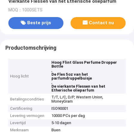
Vierkante Flessen van het Etherische olieparfum
MOQ：1000SETS
Beste prijs
Contact nu
Productomschrijving
Hoog Flint Glass Perfume Dropper
Bottle
,
De Fles 5oz van het
Hoog licht
parfumdruppelbuisje
,
De vierkante Flessen van het
Etherische olieparfum
T/T, L/C, D/P, Western Union,
Betalingscondities
MoneyGram
Certificering
ISO90001
Levering vermogen
10000 PCs per dag
Levertijd
5-10 dagen
Merknaam
Buen