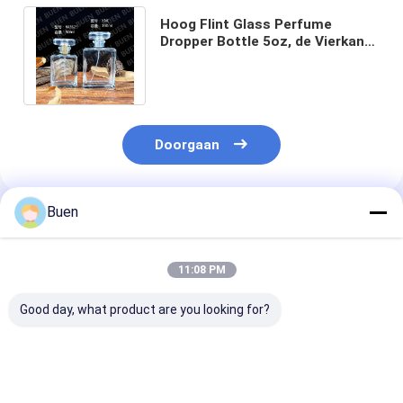
Hoog Flint Glass Perfume
Dropper Bottle 5oz, de Vierkante
Flessen van het Etherische
olieparfum
Doorgaan
Buen
Geadviseerde Producten
11:08 PM
Good day, what product are you looking for?
50ml 100ml Glazen
100 ml essentiële olie
Lege glazen