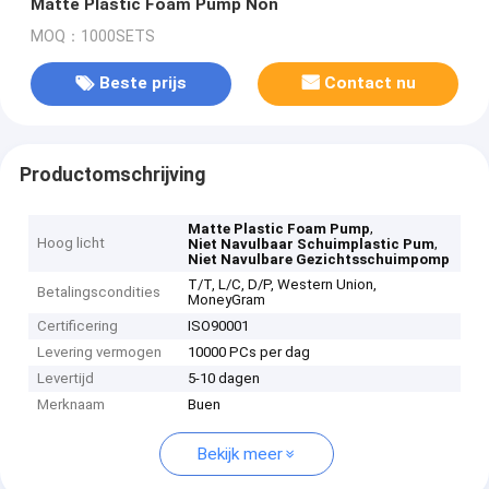
Matte Plastic Foam Pump Non
MOQ：1000SETS
Beste prijs
Contact nu
Productomschrijving
,
Matte Plastic Foam Pump
Hoog licht
,
Niet Navulbaar Schuimplastic Pum
Niet Navulbare Gezichtsschuimpomp
T/T, L/C, D/P, Western Union,
Betalingscondities
MoneyGram
Certificering
ISO90001
Levering vermogen
10000 PCs per dag
Levertijd
5-10 dagen
Merknaam
Buen
Bekijk meer