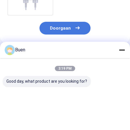
Plastic Foam Pump Non
Doorgaan
Buen
Geadviseerde Producten
3:19 PM
Good day, what product are you looking for?
Aangepaste van de
Lichtgewicht Lege
100ml Lichtge
het Schuimzeep van
Schuimende
Witte Schuime
PETG Bloem
Handpomp 2,5 Duim
Handpomp 24/
Gevormde de
1ml/stroke het
van de
Automaat niet
Uitdelen Tarief
schuimplasti
Beste prijs
Beste prijs
Beste pri