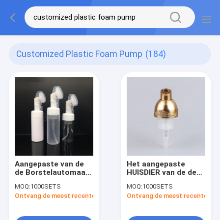
Customized Plastic Foam Pump
(184)
Aangepaste van de
Het aangepaste
de Borstelautomaat
HUISDIER van de de
van de
Moussepomp van de
MOQ:
1000SETS
MOQ:
1000SETS
Schuimplasticpomp
Schuimplasticpomp
Ontvang de meest recente Prijs
Ontvang de meest recente Prij
Gezichtspomp 43mm
niet Navulbare
PETG