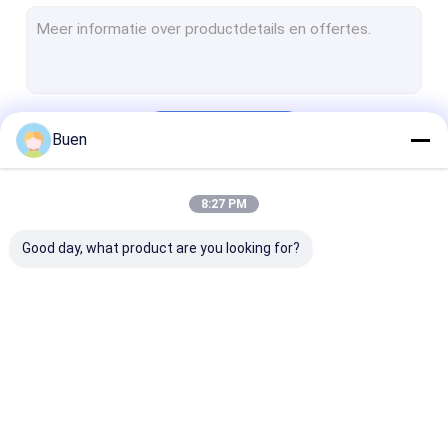
Glasbroodje op fles
De Verspreiderfles van het glasaroma
Plastic Kosmetische Buis
Doorgaan
Buen
Plastic Lipglossbuis
Plastic Mascarabuis
8:27 PM
Onze Categorieën
Kosmetische Fles zonder lucht
Good day, what product are you looking for?
Plastic Trekkerspuitbus
Plastic Behandelingspomp
plastic lotionpomp
De Fles van het
Glas Kosmetische
De Fles van he
Plastic mistspuitbus
glasparfum
Kruiken
glasdruppelbui