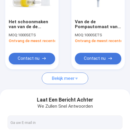
Fabrieksreis
Kwaliteitscontrole
Het schoonmaken
Van de de
van van de de
Pompautomaat van
Contacteer ons
Pompautomaat van
het
MOQ:
1000SETS
MOQ:
1000SETS
het
HUISDIERENschuimplasti
Ontvang de meest recente Prijs
Ontvang de meest recente Prij
Wasschuimplastic
van de de
Nieuws
van de de Handzeep
Behandelingspomp
Schuimende Pomp
de Bovenkanten
410
0.14CC
Gevallen
Contact nu
Contact nu
Verzoek om een Citaat
Bekijk meer
De Fles van het glasparfum
Laat Een Bericht Achter
We Zullen Snel Antwoorden
Glas Kosmetische Kruiken
De Fles van het glasdruppelbuisje