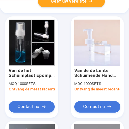
Geef uw vereiste
Van de het
Van de de Lente
Schuimplasticpomp
Schuimende Hand
van de schuimfles
van de
MOQ:
1000SETS
MOQ:
1000SETS
HUISDIER van het
schuimplasticpomp
Ontvang de meest recente Prijs
Ontvang de meest recente Prij
Reinigingsmiddelenaftershave
H de Zeepautomaat
het Gezichts
42/400
Contact nu
Contact nu