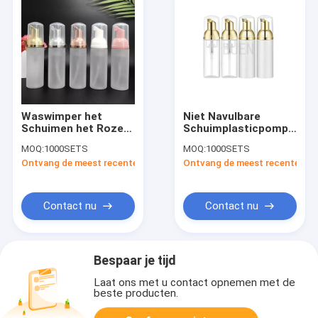
Waswimper het
Niet Navulbare
Schuimen het Roze
Schuimplasticpomp
van de
voor Gezichts
MOQ:
1000SETS
MOQ:
1000SETS
Schuimplasticpomp
schone UV 40/410
Ontvang de meest recente Prijs
Ontvang de meest recente Prij
berijpte 43/410
Contact nu
Contact nu
Bespaar je tijd
Laat ons met u contact opnemen met de
beste producten.