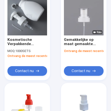
Kosmetische
Gemakkelijke op
Verpakkende
maat gemaakte
Schuimplasticpomp
plastic lotion pomp
MOQ:
1000SETS
Ontvang de meest recente Prij
voor Vloeibare de
dispenser 28/400
Ontvang de meest recente Prijs
Zeepautomaat van
voor handzeep
het
Handdesinfecterende
middel
Contact nu
Contact nu
Huis
Producten
Ongeveer ons