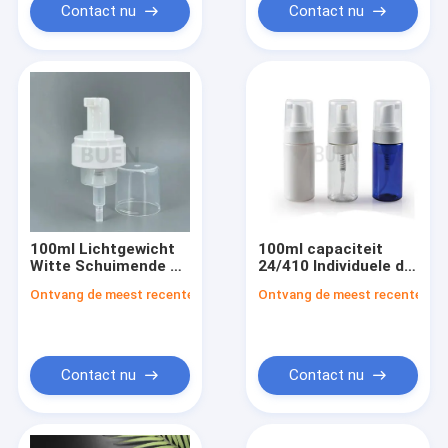
Contact nu
Contact nu
100ml Lichtgewicht
100ml capaciteit
Witte Schuimende de
24/410 Individuele de
Handpomp 24/410
Doos van de
Ontvang de meest recente Prijs
Ontvang de meest recente Prij
van de
Schuimplasticpomp
schuimplasticpomp
Verpakking
Contact nu
Contact nu