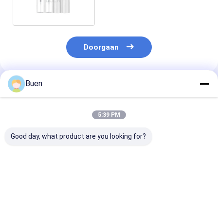
Gezichts schone UV 40/410
Doorgaan
Buen
Geadviseerde Producten
5:39 PM
Good day, what product are you looking for?
Aangepaste van de
Lichtgewicht Lege
100ml Lichtge
het Schuimzeep van
Schuimende
Witte Schuime
PETG Bloem
Handpomp 2,5 Duim
Handpomp 24/
Gevormde de
1ml/stroke het
van de
Automaat niet
Uitdelen Tarief
schuimplasti
Beste prijs
Beste prijs
Beste pri