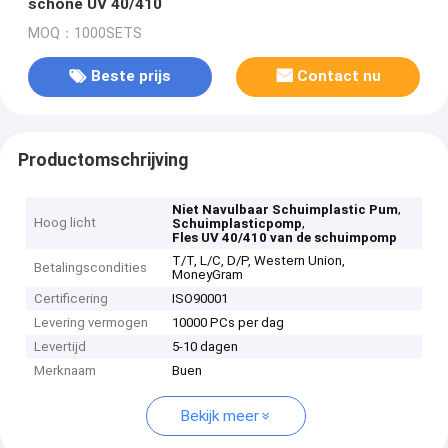
schone UV 40/410
MOQ：1000SETS
Beste prijs
Contact nu
Productomschrijving
,
Niet Navulbaar Schuimplastic Pum
Hoog licht
,
Schuimplasticpomp
Fles UV 40/410 van de schuimpomp
T/T, L/C, D/P, Western Union,
Betalingscondities
MoneyGram
Certificering
ISO90001
Levering vermogen
10000 PCs per dag
Levertijd
5-10 dagen
Merknaam
Buen
Bekijk meer