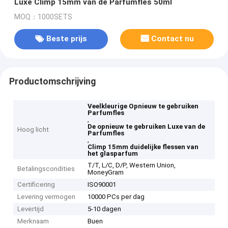
Luxe Climp 15mm van de Parfumfles 50ml
MOQ：1000SETS
Beste prijs
Contact nu
Productomschrijving
Veelkleurige Opnieuw te gebruiken
Parfumfles
,
De opnieuw te gebruiken Luxe van de
Hoog licht
Parfumfles
,
Climp 15mm duidelijke flessen van
het glasparfum
T/T, L/C, D/P, Western Union,
Betalingscondities
MoneyGram
Certificering
ISO90001
Levering vermogen
10000 PCs per dag
Levertijd
5-10 dagen
Merknaam
Buen