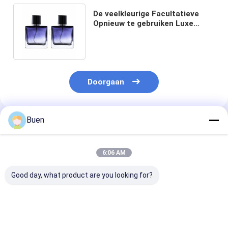
De veelkleurige Facultatieve
Opnieuw te gebruiken Luxe
Climp 15mm van de Parfumfles
50ml
Doorgaan
Buen
Geadviseerde Producten
6:06 AM
Good day, what product are you looking for?
50ml 100ml Glazen
100 ml essentiële olie
Lege glazen