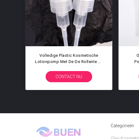
Schroeftype Plastic Vloeibare De
Vloeibare Geribbel
Zeeppomp Van De Lotionautomaat
Morserij 24mm
Met Slot
Lotionpomp Niet A
CONTACT NU
CONTACT 
Categorieën
Glas Kosmetis