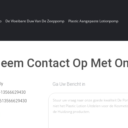
p
De Vloeibare Duw Van De Zeeppomp
Plastic Aangepaste Lotionpomp
eem Contact Op Met O
ly
Ga Uw Bericht in
-13566629430
613566629430