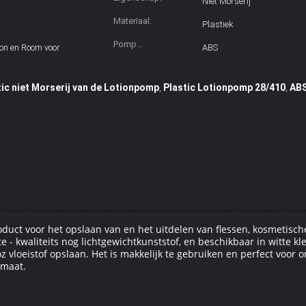
Niet Morserij
Materiaal:
Plastiek
Pomp
ion en Room voor
ABS
Hoofdmateriaal:
ic niet Morserij van de Lotionpomp
Plastic Lotionpomp 28/410
ABS
,
,
oduct voor het opslaan van en het uitdelen van flessen, kosmetische
 - kwaliteits nog lichtgewichtkunststof, en beschikbaar in witte
oz vloeistof opslaan. Het is makkelijk te gebruiken en perfect voor
omaat.