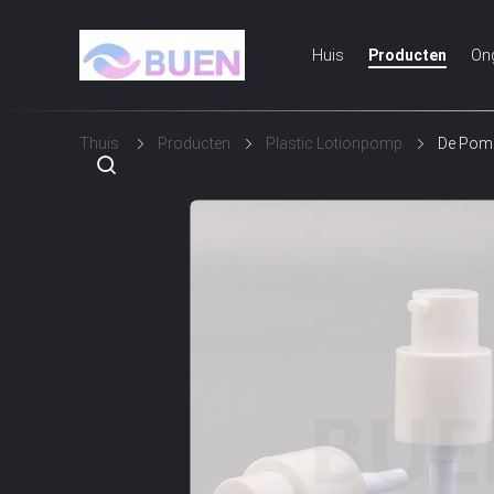
Huis
Producten
On
Thuis
Producten
Plastic Lotionpomp
De Pomp