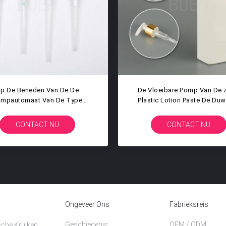
de Plastic
Van De De Roomlotion Van De
 Van De
Handwas Gerecycleerde Plastic
utomaatpomp
Vloeibare De Zeepautomaat Pomp
NU
CONTACT NU
Ongeveer Ons
Fabrieksreis
Geschiedenis
OEM / ODM
che Kruiken