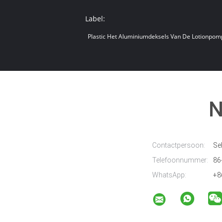
Label:
Plastic Het Aluminiumdeksels Van De Lotionpom
N
Contactpersoon:
Sel
Telefoonnummer:
86
WhatsApp:
+8