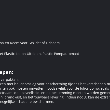
ion en Room voor Gezicht of Lichaam
et Plastic Lotion Uitdelen, Plastic Pompautomaat
hepen:
 verpakken:
ozen met bellenomslag voor bescherming tijdens het verschepen m
ten ook moeten omvatten noodzakelijk voor de lotionpomp, zoals 
ductnaam, de hoeveelheid, en de bestemming moeten worden gemer
n, brandkast, en betrouwbare levering. Indien nodig, kan de extr
mogelijke schade te beschermen.