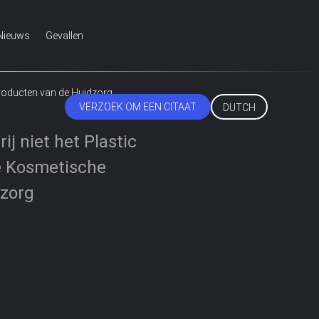
Nieuws
Gevallen
Producten van de Huidzorg
VERZOEK OM EEN CITAAT
DUTCH
j niet het Plastic
de Kosmetische
dzorg