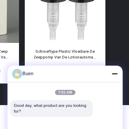
Aangepaste Rekupereerbare
De Veelkleurige Pla
Plastic Lotionpomp Die Niet
Van De Lotionp
Schroefhoofd Belemmeren
Dishwashing Deter
CONTACT NU
CONTACT
Buen
7:01 AM
Good day, what product are you looking 
for?
Contacteer Ons
Ningbo miny hydraulic machinery co.,ltd.