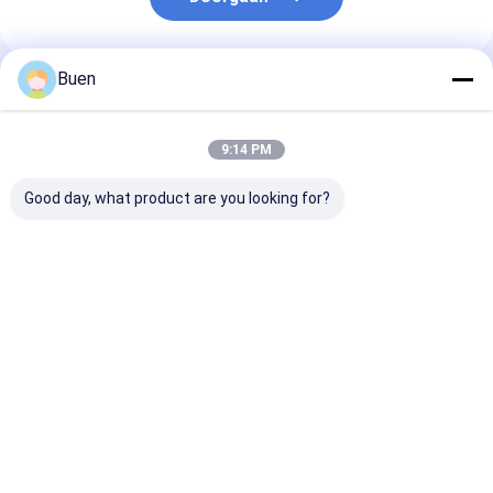
Buen
Geadviseerde Producten
9:14 PM
Good day, what product are you looking for?
Anodiseerde
Goud Aluminium
Roompomp Ma
lotionpomp van
Plastic Lotion Pomp
Gold Lotion P
kunststof
Behandeling Crème
Bottle, het Go
Pomp foundation
Hoofd van de
pomp
Zeeppomp voo
Beste prijs
Beste prijs
Beste pri
Nevelfles
Thuis
Ongeveer
Contacteer
Desktop
ons
ons
Site