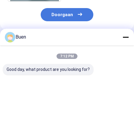
Doorgaan
Buen
Geadviseerde Producten
7:12 PM
Good day, what product are you looking for?
Anodiseerde
Goud Aluminium
Roompomp Ma
lotionpomp van
Plastic Lotion Pomp
Gold Lotion P
kunststof
Behandeling Crème
Bottle, het Go
Pomp foundation
Hoofd van de
pomp
Zeeppomp voo
Beste prijs
Beste prijs
Beste pri
Nevelfles