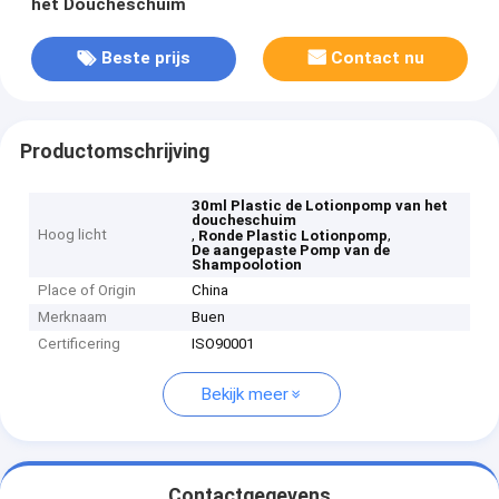
het Doucheschuim
Beste prijs
Contact nu
Productomschrijving
30ml Plastic de Lotionpomp van het
doucheschuim
Hoog licht
,
,
Ronde Plastic Lotionpomp
De aangepaste Pomp van de
Shampoolotion
Place of Origin
China
Merknaam
Buen
Certificering
ISO90001
Bekijk meer
Contactgegevens