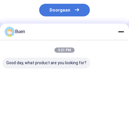
Doorgaan
Buen
Geadviseerde Producten
3:21 PM
Good day, what product are you looking for?
Anodiseerde
Goud Aluminium
Roompomp Ma
lotionpomp van
Plastic Lotion Pomp
Gold Lotion P
kunststof
Behandeling Crème
Bottle, het Go
Pomp foundation
Hoofd van de
pomp
Zeeppomp voo
Beste prijs
Beste prijs
Beste pri
Nevelfles