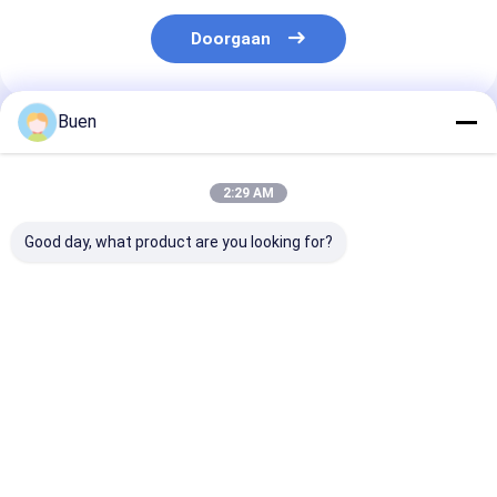
Doorgaan
Buen
Geadviseerde Producten
2:29 AM
Good day, what product are you looking for?
Anodiseerde
Goud Aluminium
Roompomp Ma
lotionpomp van
Plastic Lotion Pomp
Gold Lotion P
kunststof
Behandeling Crème
Bottle, het Go
Pomp foundation
Hoofd van de
pomp
Zeeppomp voo
Beste prijs
Beste prijs
Beste pri
Nevelfles