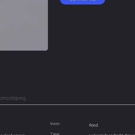
omschrijving
Vorm:
Rond
Type: