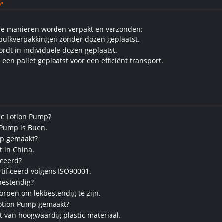
:
nde manieren worden verpakt en verzonden:
 bulkverpakkingen zonder dozen geplaatst.
ordt in individuele dozen geplaatst.
een pallet geplaatst voor een efficiënt transport.
ic Lotion Pump?
 Pump is Buen.
mp gemaakt?
t in China.
iceerd?
ertificeerd volgens ISO90001.
kbestendig?
worpen om lekbestendig te zijn.
 Lotion Pump gemaakt?
t van hoogwaardig plastic materiaal.