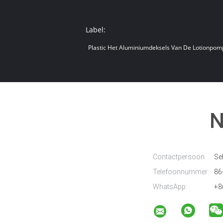
Label:
Plastic Het Aluminiumdeksels Van De Lotionpom
N
Contactpersoon:
Sel
Telefoonnummer:
86
WhatsApp:
+8