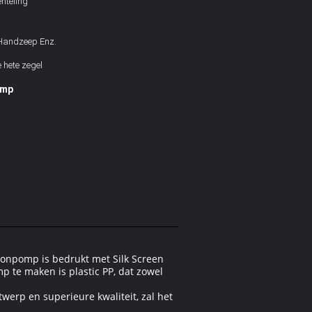
nteling
Handzeep Enz.
e hete zegel
omp
tionpomp is bedrukt met Silk Screen
 te maken is plastic PP, dat zowel
werp en superieure kwaliteit, zal het