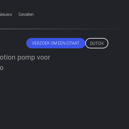
Nieuws
Gevallen
VERZOEK OM EEN CITAAT
DUTCH
lotion pomp voor
oo