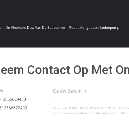
p
De Vloeibare Duw Van De Zeeppomp
Plastic Aangepaste Lotionpomp
eem Contact Op Met O
ly
Ga Uw Bericht in
-13566629430
613566629430