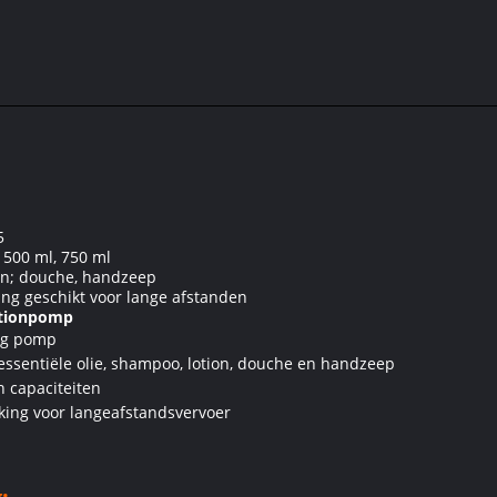
5
, 500 ml, 750 ml
ion; douche, handzeep
ing geschikt voor lange afstanden
otionpomp
ing pomp
 essentiële olie, shampoo, lotion, douche en handzeep
n capaciteiten
king voor langeafstandsvervoer