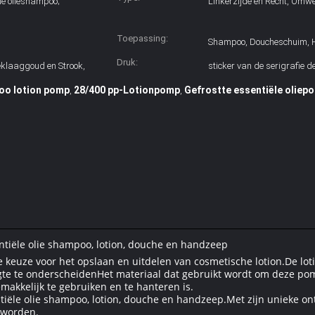
he olieshampoo;
Linkerzijde en Recht, Omwe
Toepassing:
Shampoo, Doucheschuim, 
Druk:
eklaaggoud en Strook,
sticker van de serigrafie d
oo lotion pomp
28/400 pp-Lotionpomp
Gefrostte essentiële oliep
,
,
entiële olie shampoo, lotion, douche en handzeep
e keuze voor het opslaan en uitdelen van cosmetische lotion.De lo
gte te onderscheidenHet materiaal dat gebruikt wordt om deze pomp
makkelijk te gebruiken en te hanteren is.
tiële olie shampoo, lotion, douche en handzeep.Met zijn unieke ont
f worden.