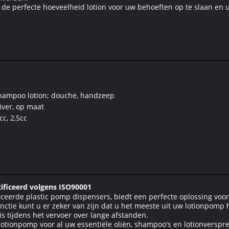
 de perfecte hoeveelheid lotion voor uw behoeften op te slaan en u
shampoo lotion; douche, handzeep
iver, op maat
cc, 2,5cc
tificeerd volgens ISO90001
ificeerde plastic pomp dispensers, biedt een perfecte oplossing 
unctie kunt u er zeker van zijn dat u het meeste uit uw lotionpomp
is tijdens het vervoer over lange afstanden.
 lotionpomp voor al uw essentiële oliën, shampoo's en lotionverspre