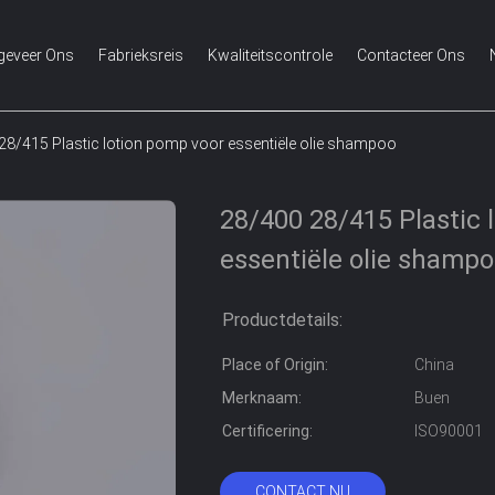
geveer Ons
Fabrieksreis
Kwaliteitscontrole
Contacteer Ons
28/415 Plastic lotion pomp voor essentiële olie shampoo
28/400 28/415 Plastic 
essentiële olie shamp
Productdetails:
Place of Origin:
China
Merknaam:
Buen
Certificering:
ISO90001
CONTACT NU