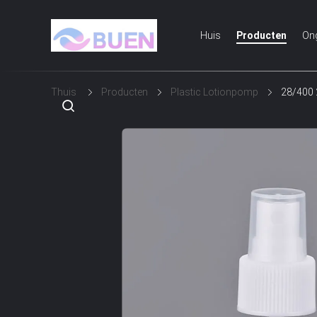
Huis
Producten
On
Thuis
Producten
Plastic Lotionpomp
28/400 