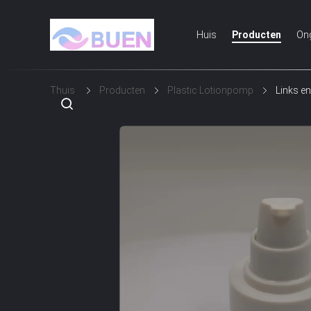
Huis
Producten
On
Thuis
Producten
Plastic Lotionpomp
Links e