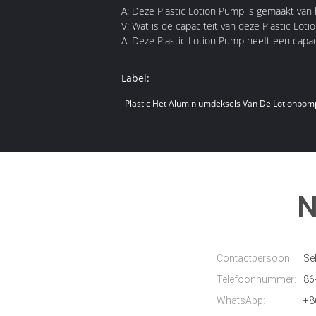
A: Deze Plastic Lotion Pump is gemaakt van 
V: Wat is de capaciteit van deze Plastic Lot
A: Deze Plastic Lotion Pump heeft een capaci
Label:
Plastic Het Aluminiumdeksels Van De Lotionpom
N
Contactpersoon:
Sel
Telefoonnummer:
86
WhatsApp:
+8