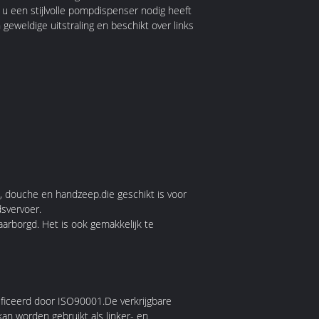
u een stijlvolle pompdispenser nodig heeft
eweldige uitstraling en beschikt over links
n, douche en handzeep.die geschikt is voor
dsvervoer.
aarborgd. Het is ook gemakkelijk te
ificeerd door ISO90001.De verkrijgbare
an worden gebruikt als linker- en