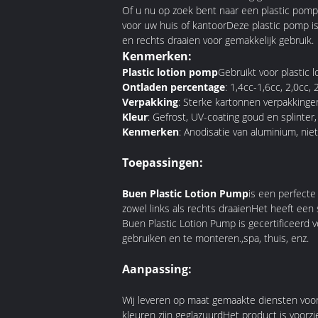
Of u nu op zoek bent naar een plastic pomp
voor uw huis of kantoorDeze plastic pomp is
en rechts draaien voor gemakkelijk gebruik.
Kenmerken:
Plastic lotion pomp
Gebruikt voor plastic l
Ontladen percentage
: 1,4cc-1,6cc, 2,0cc, 
Verpakking
: Sterke kartonnen verpakkinge
Kleur
: Gefrost, UV-coating goud en splinter
Kenmerken
: Anodisatie van aluminium, ni
Toepassingen:
Buen Plastic Lotion Pump
is een perfecte
zowel links als rechts draaienHet heeft een
Buen Plastic Lotion Pump is gecertificeerd 
gebruiken en te monteren.,spa, thuis, enz.
Aanpassing:
Wij leveren op maat gemaakte diensten voor
kleuren zijn geglazuurdHet product is voor