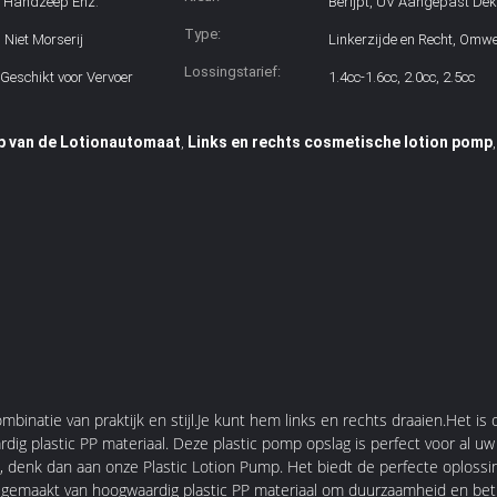
 Handzeep Enz.
Berijpt, UV Aangepast Dek
Type:
Niet Morserij
Linkerzijde en Recht, Omwe
Lossingstarief:
Geschikt voor Vervoer
1.4cc-1.6cc, 2.0cc, 2.5cc
 van de Lotionautomaat
Links en rechts cosmetische lotion pomp
,
mbinatie van praktijk en stijl.Je kunt hem links en rechts draaien.Het
dig plastic PP materiaal. Deze plastic pomp opslag is perfect voor al u
t, denk dan aan onze Plastic Lotion Pump. Het biedt de perfecte oplossin
s gemaakt van hoogwaardig plastic PP materiaal om duurzaamheid en be