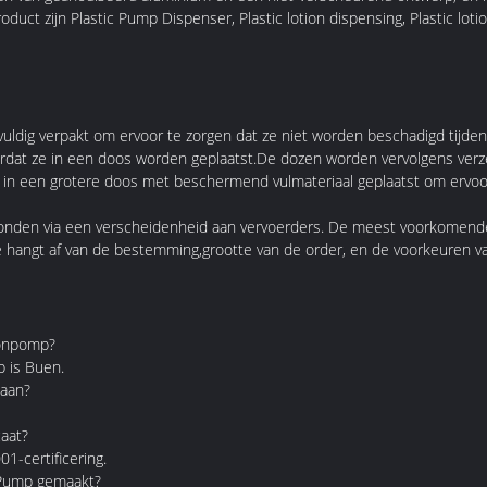
duct zijn Plastic Pump Dispenser, Plastic lotion dispensing, Plastic lotio
uldig verpakt om ervoor te zorgen dat ze niet worden beschadigd tijden
rdat ze in een doos worden geplaatst.De dozen worden vervolgens verze
in een grotere doos met beschermend vulmateriaal geplaatst om ervoor t
onden via een verscheidenheid aan vervoerders. De meest voorkomende
hangt af van de bestemming,grootte van de order, en de voorkeuren va
ionpomp?
 is Buen.
daan?
caat?
1-certificering.
n Pump gemaakt?