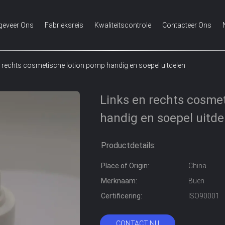
geveer Ons
Fabrieksreis
Kwaliteitscontrole
Contacteer Ons
n rechts cosmetische lotion pomp handig en soepel uitdelen
Links en rechts cosme
handig en soepel uitde
Productdetails:
Place of Origin:
China
Merknaam:
Buen
Certificering:
ISO90001
CONTACT NU