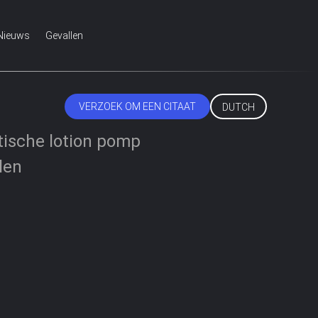
Nieuws
Gevallen
VERZOEK OM EEN CITAAT
DUTCH
tische lotion pomp
len