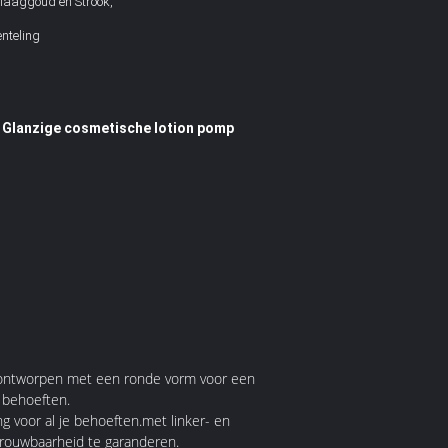
laaggoud en Strook,
nteling
Glanzige cosmetische lotion pomp
,
 is ontworpen met een ronde vorm voor een
w behoeften.
g voor al je behoeften.met linker- en
trouwbaarheid te garanderen.