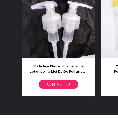
e De
Vloeibare Geribbelde Plastic
Va
omaat
Morserij 24mm Van De
Han
Lotionpomp Niet Automaatpomp
Vloe
CONTACT NU