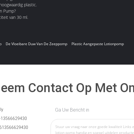
hoogwaardig plastic.
ion Pump?
teit van 30 ml.
p
De Vloeibare Duw Van De Zeeppomp
Plastic Aangepaste Lotionpomp
eem Contact Op Met O
ly
Ga Uw Bericht in
-13566629430
613566629430