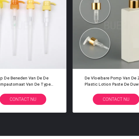
n De De Roomlotion Van De
Aangepaste Rekupereerb
dwas Gerecycleerde Plastic
Plastic Lotionpomp Die N
ibare De Zeepautomaat Pomp
Schroefhoofd Belemmer
CONTACT NU
CONTACT NU