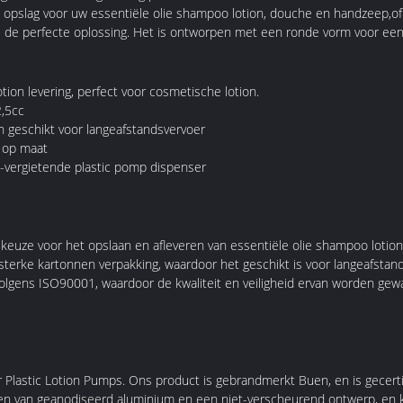
 opslag voor uw essentiële olie shampoo lotion, douche en handzeep,of 
 de perfecte oplossing. Het is ontworpen met een ronde vorm voor een g
otion levering, perfect voor cosmetische lotion.
2,5cc
n geschikt voor langeafstandsvervoer
, op maat
et-vergietende plastic pomp dispenser
 keuze voor het opslaan en afleveren van essentiële olie shampoo lotio
 sterke kartonnen verpakking, waardoor het geschikt is voor langeafstan
volgens ISO90001, waardoor de kwaliteit en veiligheid ervan worden gew
 Plastic Lotion Pumps. Ons product is gebrandmerkt Buen, en is gecert
zien van geanodiseerd aluminium en een niet-verscheurend ontwerp, en k