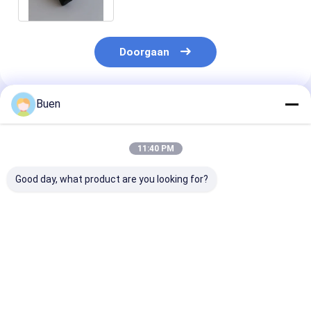
Doorgaan
Buen
Geadviseerde Producten
11:40 PM
Good day, what product are you looking for?
Anodiseerde
Goud Aluminium
Roompomp Ma
lotionpomp van
Plastic Lotion Pomp
Gold Lotion P
kunststof
Behandeling Crème
Bottle, het Go
Pomp foundation
Hoofd van de
pomp
Zeeppomp voo
Beste prijs
Beste prijs
Beste pri
Nevelfles