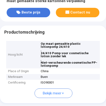
maat gemaakte sterke kartonnen verpakking
Beste prijs
Contact nu
Productomschrijving
Op maat gemaakte plastic
lotionpomp 24/410
,
24/410 Pomp voor cosmetische
Hoog licht
lotion zonder lek
,
Niet-verscheurende cosmetische PP-
lotionpomp
Place of Origin
China
Merknaam
Buen
Certificering
ISO90001
Bekijk meer