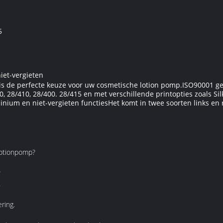
5
iet-vergieten
s de perfecte keuze voor uw cosmetische lotion pomp.ISO90001 gece
 28/410, 28/400. 28/415 en met verschillende printopties zoals Sil
ium en niet-vergieten functiesHet komt in twee soorten links en 
lotionpomp?
?
.
ering.