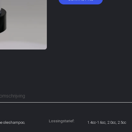
omschrijving
Lossingstarief:
he olieshampoo;
1.4cc-1.6cc, 2.0cc, 2.5cc