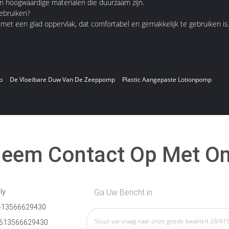
van hoogwaardige materialen die duurzaam zijn.
gebruiken?
 met een glad oppervlak, dat comfortabel en gemakkelijk te gebruiken is
p
De Vloeibare Duw Van De Zeeppomp
Plastic Aangepaste Lotionpomp
eem Contact Op Met O
ly
Ga Uw Bericht in
-13566629430
613566629430