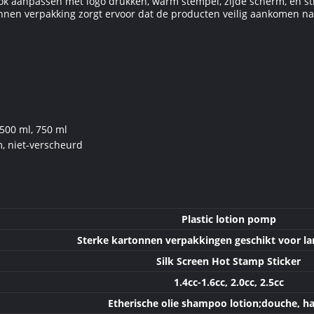
 aanpassen met logo drukken, warm stempel, zijde scherm, en sti
nnen verpakking zorgt ervoor dat de producten veilig aankomen na
 500 ml, 750 ml
, niet-verscheurd
Plastic lotion pomp
Sterke kartonnen verpakkingen geschikt voor la
Silk Screen Hot Stamp Sticker
1.4cc-1.6cc, 2.0cc, 2.5cc
Etherische olie shampoo lotion;douche, h