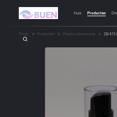
Huis
Producten
On
Thuis
Producten
Plastic Lotionpomp
28/415 