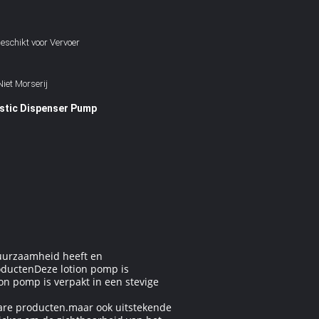
eschikt voor Vervoer
iet Morserij
astic Dispenser Pump
duurzaamheid heeft en
oductenDeze lotion pomp is
on pomp is verpakt in een stevige
bare producten.maar ook uitstekende