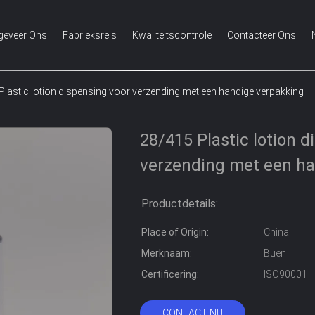
geveer Ons
Fabrieksreis
Kwaliteitscontrole
Contacteer Ons
Plastic lotion dispensing voor verzending met een handige verpakking
28/415 Plastic lotion d
verzending met een ha
Productdetails:
Place of Origin:
China
Merknaam:
Buen
Certificering:
ISO90001
CONTACT NU