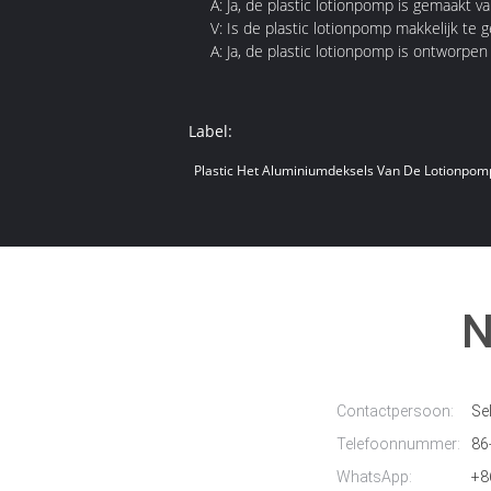
A: Ja, de plastic lotionpomp is gemaakt 
V: Is de plastic lotionpomp makkelijk te 
A: Ja, de plastic lotionpomp is ontworpen
Label:
Plastic Het Aluminiumdeksels Van De Lotionpom
N
Contactpersoon:
Sel
Telefoonnummer:
86
WhatsApp:
+8