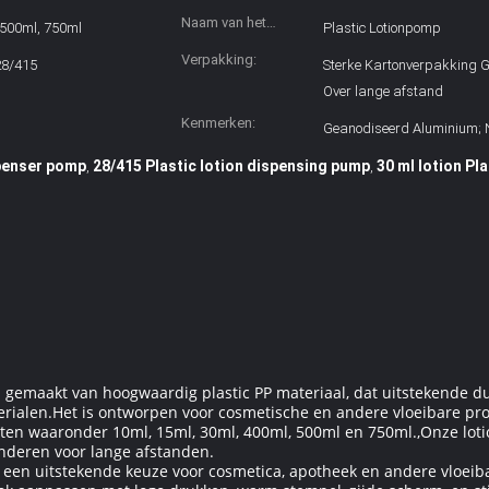
Naam van het
 500ml, 750ml
Plastic Lotionpomp
product:
Verpakking:
28/415
Sterke Kartonverpakking G
Over lange afstand
Kenmerken:
Geanodiseerd Aluminium; N
spenser pomp
28/415 Plastic lotion dispensing pump
30 ml lotion Pl
,
,
s gemaakt van hoogwaardig plastic PP materiaal, dat uitstekende 
terialen.Het is ontworpen voor cosmetische en andere vloeibare pr
eiten waaronder 10ml, 15ml, 30ml, 400ml, 500ml en 750ml.,Onze loti
anderen voor lange afstanden.
s een uitstekende keuze voor cosmetica, apotheek en andere vloei