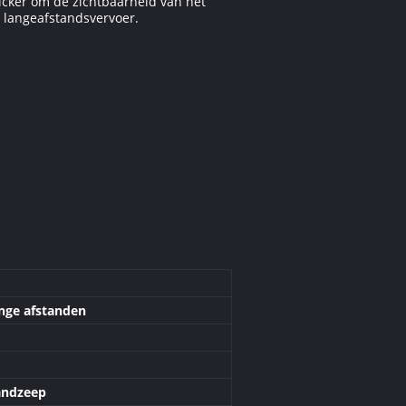
cker om de zichtbaarheid van het
 langeafstandsvervoer.
nge afstanden
andzeep