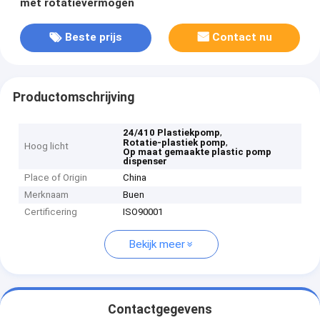
met rotatievermogen
Beste prijs
Contact nu
Productomschrijving
,
24/410 Plastiekpomp
,
Rotatie-plastiek pomp
Hoog licht
Op maat gemaakte plastic pomp
dispenser
Place of Origin
China
Merknaam
Buen
Certificering
ISO90001
Bekijk meer
Contactgegevens