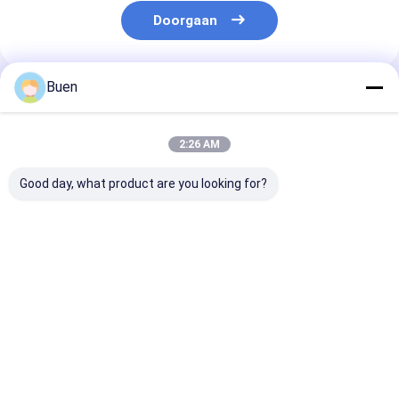
Doorgaan
Buen
Geadviseerde Producten
2:26 AM
Good day, what product are you looking for?
Anodiseerde
Goud Aluminium
Roompomp Ma
lotionpomp van
Plastic Lotion Pomp
Gold Lotion P
kunststof
Behandeling Crème
Bottle, het Go
Pomp foundation
Hoofd van de
pomp
Zeeppomp voo
Beste prijs
Beste prijs
Beste pri
Nevelfles