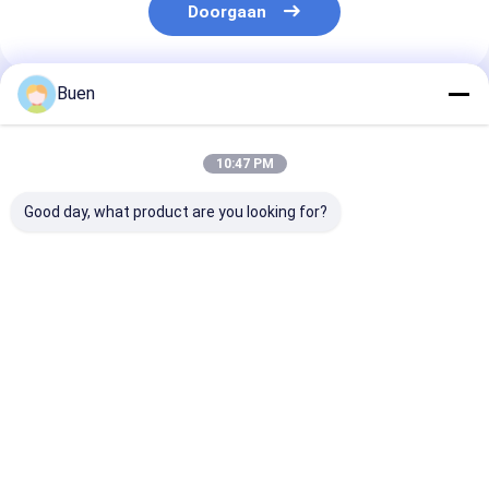
Doorgaan
Buen
Geadviseerde Producten
10:47 PM
Good day, what product are you looking for?
Anodiseerde
Goud Aluminium
Roompomp Ma
lotionpomp van
Plastic Lotion Pomp
Gold Lotion P
kunststof
Behandeling Crème
Bottle, het Go
Pomp foundation
Hoofd van de
pomp
Zeeppomp voo
Beste prijs
Beste prijs
Beste pri
Nevelfles
Thuis
Ongeveer
Contacteer
Desktop