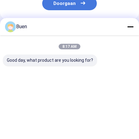
Doorgaan
Buen
Geadviseerde Producten
8:17 AM
Good day, what product are you looking for?
Anodiseerde
Goud Aluminium
Roompomp Ma
lotionpomp van
Plastic Lotion Pomp
Gold Lotion P
kunststof
Behandeling Crème
Bottle, het Go
Pomp foundation
Hoofd van de
pomp
Zeeppomp voo
Beste prijs
Beste prijs
Beste pri
Nevelfles
Thuis
Ongeveer
Contacteer
Desktop