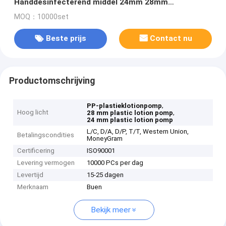
Handdesinfecterend middel 24mm 28mm
Dispenserpomp 24/410 28/410 PP
MOQ：10000set
Beste prijs
Contact nu
Productomschrijving
,
PP-plastieklotionpomp
Hoog licht
,
28 mm plastic lotion pomp
24 mm plastic lotion pomp
L/C, D/A, D/P, T/T, Western Union,
Betalingscondities
MoneyGram
Certificering
ISO90001
Levering vermogen
10000 PCs per dag
Levertijd
15-25 dagen
Merknaam
Buen
Bekijk meer