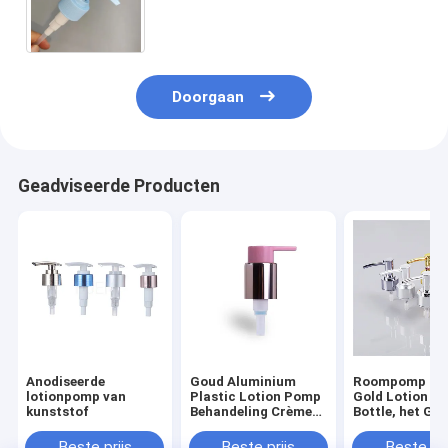
Handdesinfecterend middel 24mm
28mm Dispenserpomp 24/410
28/410 PP
Doorgaan
Geadviseerde Producten
Anodiseerde
Goud Aluminium
Roompomp Ma
lotionpomp van
Plastic Lotion Pomp
Gold Lotion P
kunststof
Behandeling Crème
Bottle, het Go
Pomp foundation
Hoofd van de
pomp
Zeeppomp voo
Beste prijs
Beste prijs
Beste pri