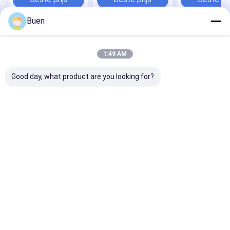
Nevelfles
Buen
Thuis
Ongeveer
Contacteer
Desktop
ons
ons
Site
1:49 AM
Sitemap
Privacy Policy
Kwaliteit
De Fles van het glasparfum
China Fabriek.Copyright ©
Good day, what product are you looking for?
2026 Ningbo miny hydraulic machinery co.,ltd.. All Rights Reserved.
Huis
Producten
Ongeveer ons