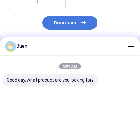
Doorgaan
Buen
Geadviseerde Producten
5:01 AM
Good day, what product are you looking for?
Anodiseerde
Goud Aluminium
Roompomp Ma
lotionpomp van
Plastic Lotion Pomp
Gold Lotion P
kunststof
Behandeling Crème
Bottle, het Go
Pomp foundation
Hoofd van de
pomp
Zeeppomp voo
Beste prijs
Beste prijs
Beste pri
Nevelfles