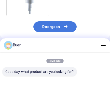
zeep dispenser
Doorgaan
Buen
Geadviseerde Producten
2:24 AM
Good day, what product are you looking for?
Anodiseerde
Goud Aluminium
Roompomp Ma
lotionpomp van
Plastic Lotion Pomp
Gold Lotion P
kunststof
Behandeling Crème
Bottle, het Go
Pomp foundation
Hoofd van de