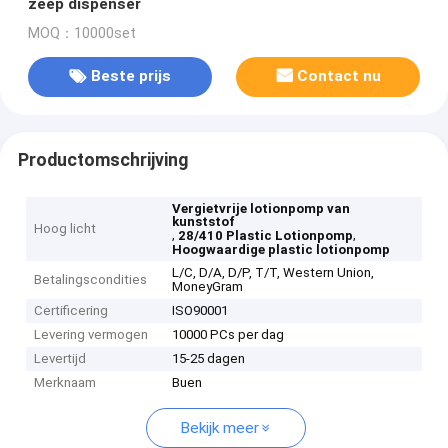
zeep dispenser
MOQ：10000set
Beste prijs
Contact nu
Productomschrijving
Vergietvrije lotionpomp van
kunststof
Hoog licht
,
,
28/410 Plastic Lotionpomp
Hoogwaardige plastic lotionpomp
L/C, D/A, D/P, T/T, Western Union,
Betalingscondities
MoneyGram
Certificering
ISO90001
Levering vermogen
10000 PCs per dag
Levertijd
15-25 dagen
Merknaam
Buen
Bekijk meer