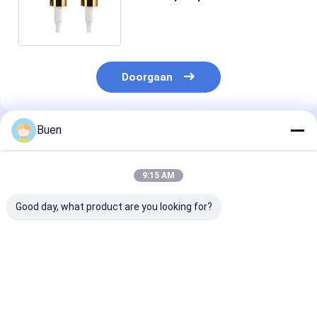
sluiting schakelaar dispenser
pomp
Doorgaan
Buen
Geadviseerde Producten
9:15 AM
Good day, what product are you looking for?
Anodiseerde
Goud Aluminium
Roompomp Ma
lotionpomp van
Plastic Lotion Pomp
Gold Lotion P
kunststof
Behandeling Crème
Bottle, het Go
Pomp foundation
Hoofd van de