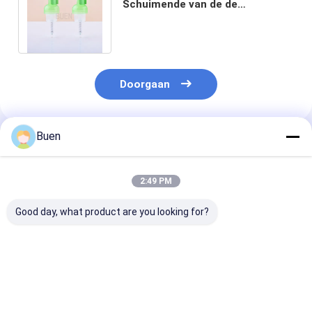
Schuimende van de de
Automaatpomp van de
Handzeep Badkamers ISO90001
Doorgaan
Buen
Geadviseerde Producten
2:49 PM
Good day, what product are you looking for?
Aangepaste van de
Lichtgewicht Lege
100ml Lichtge
het Schuimzeep van
Schuimende
Witte Schuime
PETG Bloem
Handpomp 2,5 Duim
Handpomp 24/