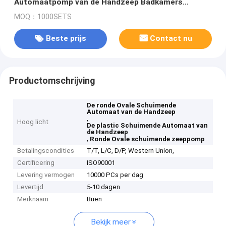
Automaatpomp van de Handzeep Badkamers
ISO90001
MOQ：1000SETS
Beste prijs
Contact nu
Productomschrijving
De ronde Ovale Schuimende
Automaat van de Handzeep
,
Hoog licht
De plastic Schuimende Automaat van
de Handzeep
,
Ronde Ovale schuimende zeeppomp
Betalingscondities
T/T, L/C, D/P, Western Union,
Certificering
ISO90001
Levering vermogen
10000 PCs per dag
Levertijd
5-10 dagen
Merknaam
Buen
Bekijk meer