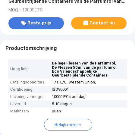
Geurbestrijdende Containers van de Parfumrol van
Eco
MOQ：1000SETS
Beste prijs
Contact nu
Productomschrijving
,
De lege Flessen van de Parfumrol
,
De Flessen 50ml van de parfumrol
Hoog licht
Eco Vriendschappelijke
Geurbestrijdende Containers
Betalingscondities
T/T, L/C, Western Union,
Certificering
ISO90001
Levering vermogen
10000 PCs per dag
Levertijd
5-10 dagen
Merknaam
Buen
Bekijk meer