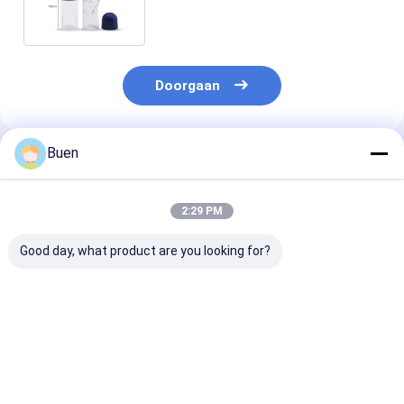
van de Parfumrol van Eco
Doorgaan
Buen
Geadviseerde Producten
2:29 PM
Good day, what product are you looking for?
Hoogwaardig
Aanpassen 6 ml lege
Duurzame min
Groothandel Nieuw
gouden UV glas
opvulbare 12 
Elegant Leeg Glas
parfum rolballen fles
groothandelsr
Fles Label Voor Roll
parfumfles
On Parfumen 12ml
Beste prijs
Beste prijs
Beste pri