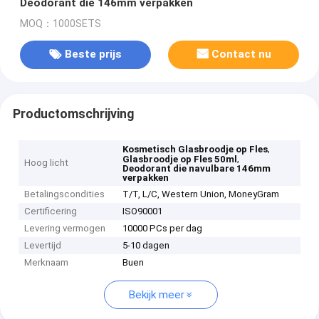
Deodorant die 146mm verpakken
MOQ：1000SETS
Beste prijs
Contact nu
Productomschrijving
,
Kosmetisch Glasbroodje op Fles
,
Glasbroodje op Fles 50ml
Hoog licht
Deodorant die navulbare 146mm
verpakken
Betalingscondities
T/T, L/C, Western Union, MoneyGram
Certificering
ISO90001
Levering vermogen
10000 PCs per dag
Levertijd
5-10 dagen
Merknaam
Buen
Bekijk meer