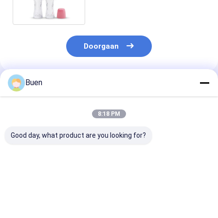
verpakken
Doorgaan
Buen
Geadviseerde Producten
8:18 PM
Good day, what product are you looking for?
Hoogwaardig
Aanpassen 6 ml lege
Duurzame min
Groothandel Nieuw
gouden UV glas
opvulbare 12 
Elegant Leeg Glas
parfum rolballen fles
groothandelsr
Fles Label Voor Roll
parfumfles
On Parfumen 12ml
Beste prijs
Beste prijs
Beste pri