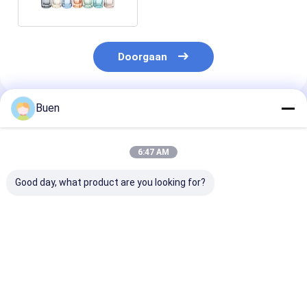
Doorgaan
Buen
Geadviseerde Producten
6:47 AM
Good day, what product are you looking for?
Hoogwaardig
Aanpassen 6 ml lege
Duurzame min
Groothandel Nieuw
gouden UV glas
opvulbare 12 
Elegant Leeg Glas
parfum rolballen fles
groothandelsr
Fles Label Voor Roll
parfumfles
On Parfumen 12ml
Beste prijs
Beste prijs
Beste pri