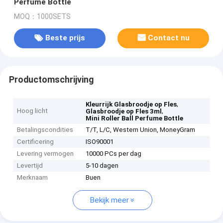
Perfume Bottle
MOQ：1000SETS
Beste prijs
Contact nu
Productomschrijving
,
Kleurrijk Glasbroodje op Fles
Hoog licht
,
Glasbroodje op Fles 3ml
Mini Roller Ball Perfume Bottle
Betalingscondities
T/T, L/C, Western Union, MoneyGram
Certificering
ISO90001
Levering vermogen
10000 PCs per dag
Levertijd
5-10 dagen
Merknaam
Buen
Bekijk meer