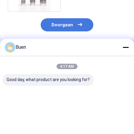
Doorgaan
Buen
Geadviseerde Producten
4:17 AM
Good day, what product are you looking for?
Hoogwaardig
Aanpassen 6 ml lege
Doorzichtige r
Groothandel Nieuw
gouden UV glas
flessen 3ML 6
Elegant Leeg Glas
parfum rolballen fles
12ML glazen r
Fles Label Voor Roll
geurfles
On Parfumen 12ml
Beste prijs
Beste prijs
Beste pri