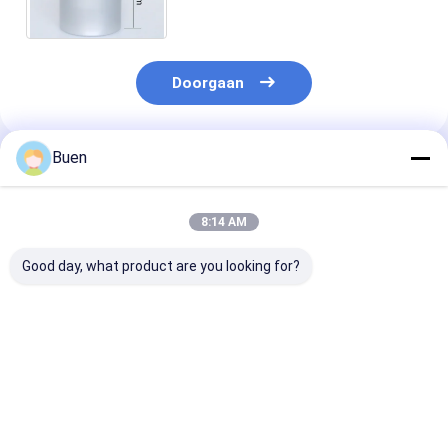
verzegeld metalen opslagpot
Doorgaan
Buen
Geadviseerde Producten
8:14 AM
Good day, what product are you looking for?
300 ml 83*75
80g 68*35 Zilveren
83 mm * 13 m
zilveren ronde
draad Aluminium
Schroefd Alu
aluminium blik met
doos Cosmetische
Kap Thee blikk
draad Bloemen thee
room room room
Plastic flessen
snacks noten
room room bloem
Universele
Beste prijs
Beste prijs
Beste pri
verzegelde sub-
thee thee verzegeld
afdichting Ca