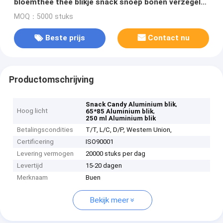
bloemthee thee blikje snack snoep bonen verzegeld
metalen opslagpot
MOQ：5000 stuks
Beste prijs
Contact nu
Productomschrijving
,
Snack Candy Aluminium blik
Hoog licht
,
65*85 Aluminium blik
250 ml Aluminium blik
Betalingscondities
T/T, L/C, D/P, Western Union,
Certificering
ISO90001
Levering vermogen
20000 stuks per dag
Levertijd
15-20 dagen
Merknaam
Buen
Bekijk meer