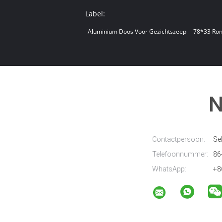
Label:
Aluminium Doos Voor Gezichtszeep
78*33 Ro
N
Contactpersoon:
Sel
Telefoonnummer:
86
WhatsApp:
+8