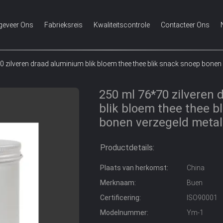
geveer Ons
Fabrieksreis
Kwaliteitscontrole
Contacteer Ons
0 zilveren draad aluminium blik bloem thee thee blik snack snoep bonen
250 ml 76*70 zilveren
blik bloem thee thee b
bonen verzegeld metal
Productdetails:
Plaats van herkomst:
China
Merknaam:
Buen
Certificering:
ISO90001
Modelnummer:
Ym-1