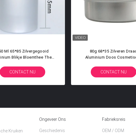
47 Mm*11 Mm Ronde Draad
89mm*14mm Gedrukt Alum
uminium Dop Φ 47 Aluminium
Deksel PET Plastic Tea C
Cosmetische Crème Fles Drink
Candle Jar Universal Sealin
Fles Dop
Deksel
CONTACT NU
CONTACT NU
Ongeveer Ons
Fabrieksreis
Geschiedenis
OEM / ODM
che Kruiken