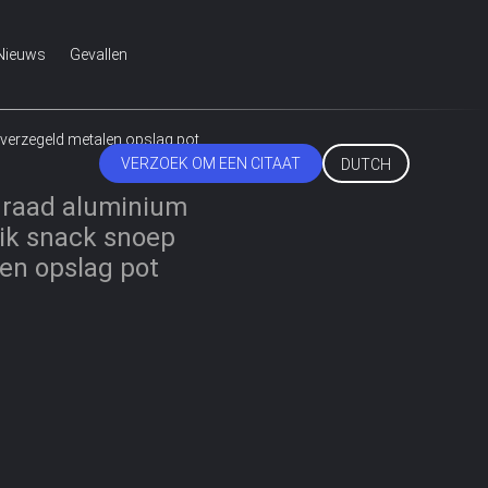
Nieuws
Gevallen
 verzegeld metalen opslag pot
VERZOEK OM EEN CITAAT
DUTCH
 draad aluminium
lik snack snoep
en opslag pot