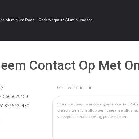
nde Aluminium Doos
Onderverpakte Aluminiumdoos
eem Contact Op Met O
ly
Ga Uw Bericht in
-13566629430
613566629430