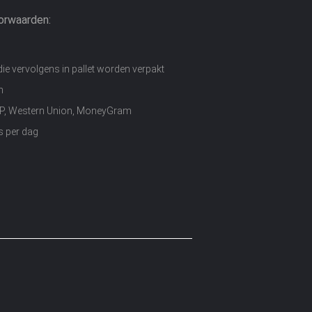
orwaarden:
ie vervolgens in pallet worden verpakt
n
D/P, Western Union, MoneyGram
s per dag