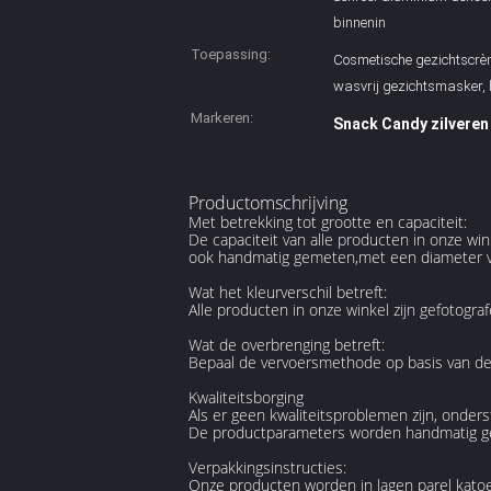
binnenin
Toepassing:
Cosmetische gezichtscrèm
wasvrij gezichtsmasker,
Markeren:
Snack Candy zilveren
Productomschrijving
Met betrekking tot grootte en capaciteit:
De capaciteit van alle producten in onze wi
ook handmatig gemeten,met een diameter van
Wat het kleurverschil betreft:
Alle producten in onze winkel zijn gefotogra
Wat de overbrenging betreft:
Bepaal de vervoersmethode op basis van de
Kwaliteitsborging
Als er geen kwaliteitsproblemen zijn, onde
De productparameters worden handmatig ge
Verpakkingsinstructies:
Onze producten worden in lagen parel katoen