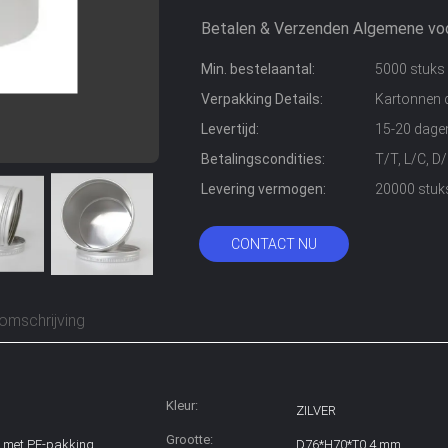
Betalen & Verzenden Algemene vo
Min. bestelaantal:
5000 stuks
Verpakking Details:
Kartonnen d
Levertijd:
15-20 dage
Betalingscondities:
T/T, L/C, 
Levering vermogen:
20000 stuk
CONTACT NU
omschrijving
Kleur:
ZILVER
Grootte:
l met PE-pakking
D76*H70*T0,4 mm