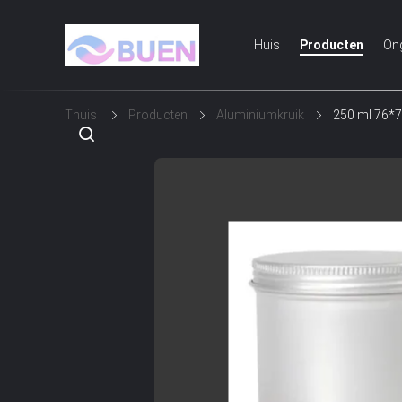
Huis
Producten
On
Thuis
Producten
Aluminiumkruik
250 ml 76*7