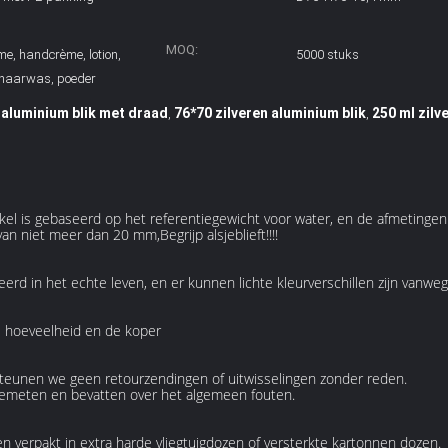
MOQ:
e, handcrème, lotion,
5000 stuks
 haarwas, poeder
 aluminium blik met draad
76*70 zilveren aluminium blik
250 ml zilv
,
,
nkel is gebaseerd op het referentiegewicht voor water, en de afmetinge
 niet meer dan 20 mm,Begrijp alsjeblieft!!!!
feerd in het echte leven, en er kunnen lichte kleurverschillen zijn vanw
 hoeveelheid en de koper
rsteunen we geen retourzendingen of uitwisselingen zonder reden.
meten en bevatten over het algemeen fouten.
 verpakt in extra harde vliegtuigdozen of versterkte kartonnen dozen.