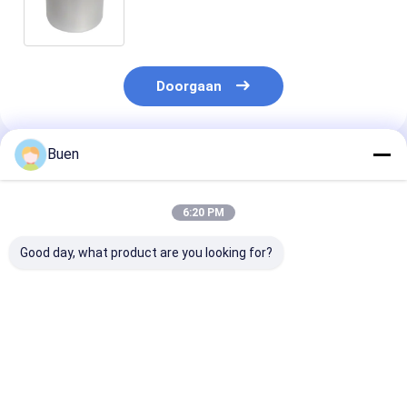
blikken opslagpotten
Doorgaan
Buen
Geadviseerde Producten
6:20 PM
Good day, what product are you looking for?
250 ml 65*85
80g 68*35 Zilveren
83 mm * 13 m
zilvergegooid
draad Aluminium
Schroefd Alu
aluminium blikje
doos Cosmetische
Kap Thee blikk
bloemthee thee blikje
room room room
Plastic flessen
snack snoep bonen
room room bloem
Universele
Beste prijs
Beste prijs
Beste pri