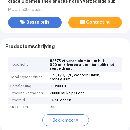
draad Bloemen thee snacks noten verzegelde sub-
blikken opslagpotten
MOQ：5000 stuks
Beste prijs
Contact nu
Productomschrijving
,
83*75 zilveren aluminium blik
Hoog licht
300 ml zilveren aluminium blik met
ronde draad
T/T, L/C, D/P, Western Union,
Betalingscondities
MoneyGram
Certificering
ISO90001
Levering vermogen
20000 stuks per dag
Levertijd
15-20 dagen
Merknaam
Buen
Bekijk meer